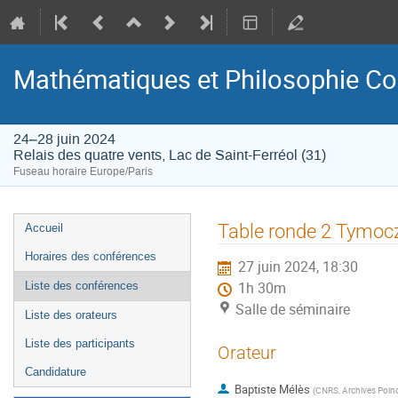
Mathématiques et Philosophie Co
24–28 juin 2024
Relais des quatre vents, Lac de Saint-Ferréol (31)
Fuseau horaire Europe/Paris
Menu
Table ronde 2 Tymoc
Accueil
de
Horaires des conférences
27 juin 2024, 18:30
l'événement
Liste des conférences
1h 30m
Salle de séminaire
Liste des orateurs
Liste des participants
Orateur
Candidature
Baptiste Mélès
(
CNRS, Archives Poin