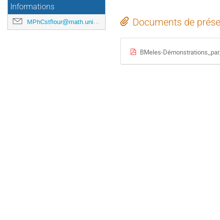
Informations
Documents de prése
MPhCstflour@math.univ-toulouse.fr
BMeles-Démonstrations_par_