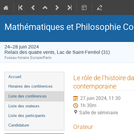
Mathématiques et Philosophie Co
24–28 juin 2024
Relais des quatre vents, Lac de Saint-Ferréol (31)
Fuseau horaire Europe/Paris
Menu
Le rôle de l'histoire
Accueil
de
contemporaine
Horaires des conférences
l'événement
Liste des conférences
27 juin 2024, 11:30
1h 30m
Liste des orateurs
Salle de séminaire
Liste des participants
Candidature
Orateur