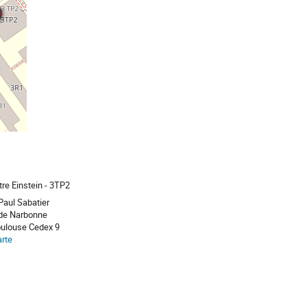
re Einstein - 3TP2
Paul Sabatier
 de Narbonne
oulouse Cedex 9
arte