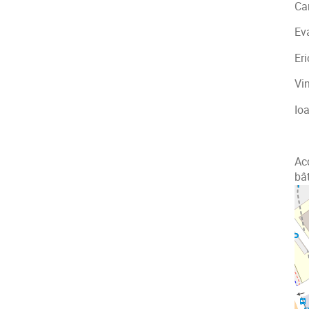
Car
Ev
Eri
Vi
Io
Acc
bâ