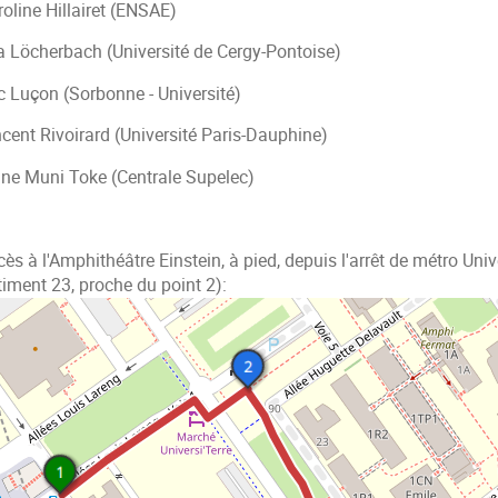
oline Hillairet (ENSAE)
a Löcherbach (Université de Cergy-Pontoise)
c Luçon (Sorbonne - Université)
ncent Rivoirard (Université Paris-Dauphine)
ane Muni Toke (Centrale Supelec)
ès à l'Amphithéâtre Einstein, à pied, depuis l'arrêt de métro Unive
timent 23, proche du point 2):