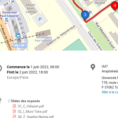
formation
IMT
Site
Commence le
1 juin 2022, 08:00
Date/Heure
e
Amphithéât
Finit le
2 juin 2022, 18:00
Toutes
Europe/Paris
Université 
les
118, route
nférence
F-31062 T
horaires
Aller à la c
sont
en
Documents
Slides des exposés
Europe/Paris
01_C_Hillairet.pdf
02_I_Muni-Toke.pdf
04_Z_Agathe-Nerine.pdf