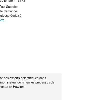
re Einstein - 3TP2
Paul Sabatier
 de Narbonne
oulouse Cedex 9
arte
se des experts scientifiques dans
dénominateur commun les processus de
ocessus de Hawkes.