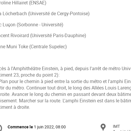
oline Hillairet (ENSAE)
a Löcherbach (Université de Cergy-Pontoise)
c Luçon (Sorbonne - Université)
ncent Rivoirard (Université Paris-Dauphine)
ane Muni Toke (Centrale Supelec)
ès à l'Amphithéâtre Einstein, à pied, depuis l'arrêt de métro Unive
timent 23, proche du point 2):
formation
IMT
Site
Commence le
1 juin 2022, 08:00
Date/Heure