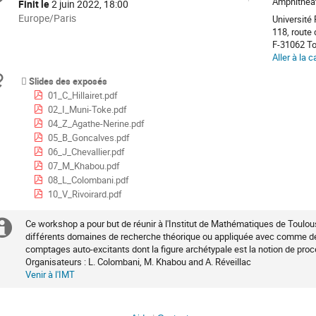
e
Amphithéât
Finit le
2 juin 2022, 18:00
Toutes
Europe/Paris
Université 
les
118, route
nférence
F-31062 T
horaires
Aller à la c
sont
en
Documents
Slides des exposés
Europe/Paris
01_C_Hillairet.pdf
02_I_Muni-Toke.pdf
04_Z_Agathe-Nerine.pdf
05_B_Goncalves.pdf
06_J_Chevallier.pdf
07_M_Khabou.pdf
08_L_Colombani.pdf
10_V_Rivoirard.pdf
Ce workshop a pour but de réunir à l'Institut de Mathématiques de Toulou
Information
différents domaines de recherche théorique ou appliquée avec comme 
comptages auto-excitants dont la figure archétypale est la notion de pr
supplémentaire
Organisateurs : L. Colombani, M. Khabou and A. Réveillac
Venir à l'IMT