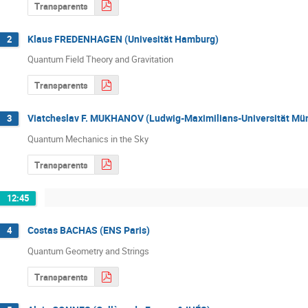
Transparents
Klaus FREDENHAGEN (Univesität Hamburg)
2
Quantum Field Theory and Gravitation
Transparents
Viatcheslav F. MUKHANOV (Ludwig-Maximilians-Universität Mü
3
Quantum Mechanics in the Sky
Transparents
12:45
Costas BACHAS (ENS Paris)
4
Quantum Geometry and Strings
Transparents