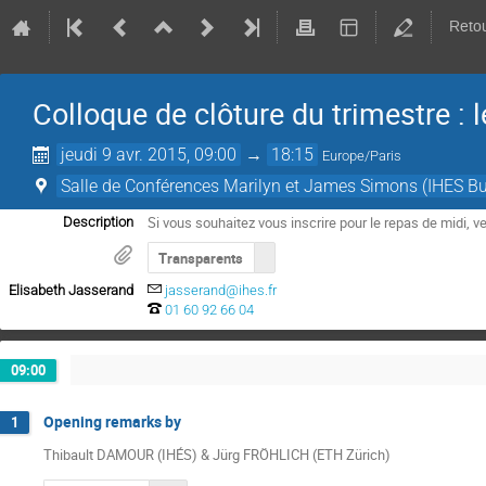
Retou
Colloque de clôture du trimestre :
jeudi 9 avr. 2015, 09:00
→
18:15
Europe/Paris
Salle de Conférences Marilyn et James Simons (IHES Bu
Si vous souhaitez vous inscrire pour le repas de midi, 
Description
Transparents
Elisabeth Jasserand
jasserand@ihes.fr
01 60 92 66 04
09:00
Opening remarks by
1
Thibault DAMOUR (IHÉS) & Jürg FRÖHLICH (ETH Zürich)