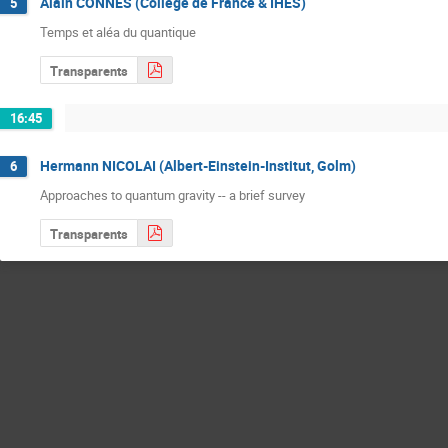
Alain CONNES (Collège de France & IHÉS)
5
Temps et aléa du quantique
Transparents
16:45
Hermann NICOLAI (Albert-Einstein-Institut, Golm)
6
Approaches to quantum gravity -- a brief survey
Transparents