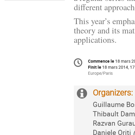
different approach
This year’s emphas
theory and its mat
applications.
Information
Commence le
18 mars 2
Date/Heure
de
Finit le
18 mars 2014, 17
la
Toutes
Europe/Paris
les
conférence
horaires
Organizers:
sont
Information
en
Guillaume B
supplémenta
Europe/Paris
Thibault Da
Razvan Gura
Daniele Oriti