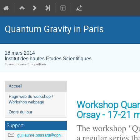
Quantum Gravity in Paris­­­
18 mars 2014
Institut des hautes Etudes Scientifiques
Fuseau horaire Europe/Paris
Menu
Accueil
de
Page web du workshop /
l'événement
Workshop Quantu
Workshop webpage
Orsay - 17-21 
Ordre du jour
The workshop "Qua
Support
a regular series t
guillaume.bossard@cpht.polytechnique.fr