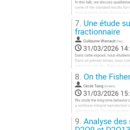
In this talk, we discuss qualitativ
contribution
some of the standard results for 
main objective in this lecture is t
hyperplanes, where in the...
7.
Une étude su
Aller
fractionnaire
à
la
Guillaume Warnault
(
Pau
)
page
31/03/2026 14
de
la
Dans cette exposé, nous étudieron
contribution
Dans un premier temps, nous cons
existence, unicité... Dans un seco
fractionnaire apporte un résultat...
8.
On the Fisher
Aller
à
Cécile Taing
(
Poitiers
)
la
31/03/2026 15
page
We study the long-time behavior o
de
a nonlinear integral reproduction 
la
selection term. The reproduction o
contribution
variability. First, we show...
9.
Analyse des 
Aller
D2Q9 et D2Q13 :
à