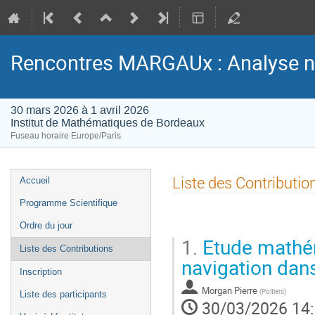
Rencontres MARGAUx : Analyse n
30 mars 2026 à 1 avril 2026
Institut de Mathématiques de Bordeaux
Fuseau horaire Europe/Paris
Menu
Liste des Contributio
Accueil
de
Programme Scientifique
l'événement
Ordre du jour
1.
Etude mathém
Liste des Contributions
navigation dans
Inscription
Morgan Pierre
(
Poitiers
)
Liste des participants
30/03/2026 14