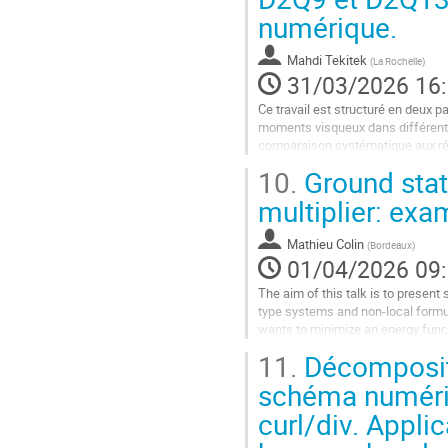
numérique.
la
page
de
Mahdi Tekitek
(
La Rochelle
)
la
31/03/2026 16
contribution
Ce travail est structuré en deux pa
moments visqueux dans différents
comparaison systématique aux ré
première présentation du schéma 
10.
Ground state
Aller
multiplier: ex
à
la
Mathieu Colin
(
Bordeaux
)
page
01/04/2026 09
de
la
The aim of this talk is to presen
contribution
type systems and non-local formu
wants to minimize an energy funct
11.
Décompositi
Aller
à
schéma numériq
la
curl/div. Appl
page
de