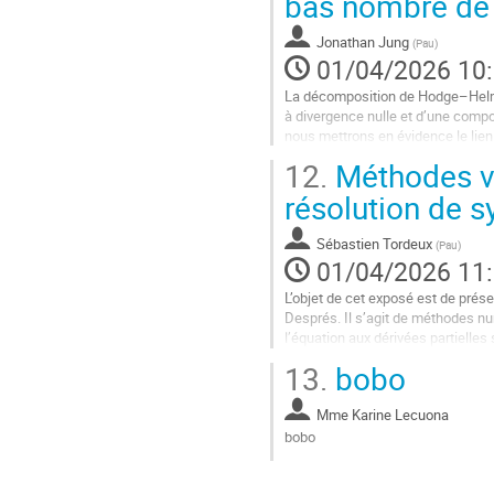
bas nombre de
la
contribution
Jonathan Jung
(
Pau
)
01/04/2026 10
La décomposition de Hodge–Helm
à divergence nulle et d’une compo
nous mettrons en évidence le lien 
d’une telle décomposition au nivea
12.
Méthodes var
Aller
résolution de s
à
la
Sébastien Tordeux
(
Pau
)
page
01/04/2026 11
de
la
L’objet de cet exposé est de prése
contribution
Després. Il s’agit de méthodes nu
l’équation aux dérivées partielle
théorique qui garantit leur...
13.
bobo
Aller
à
Mme
Karine Lecuona
la
bobo
page
Aller
de
à
la