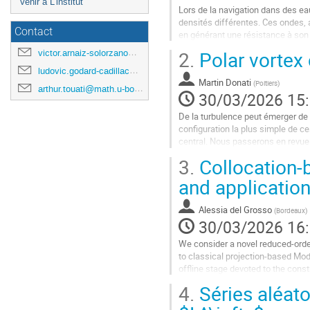
Venir à L'institut
Lors de la navigation dans des eau
densités différentes. Ces ondes,
Contact
en générant une résistance à so
système linéaire d'équations aux..
2.
Polar vortex 
victor.arnaiz-solorzano@u-bordeaux.fr
Aller
ludovic.godard-cadillac@math.u-bordeaux.fr
à
Martin Donati
(
Poitiers
)
arthur.touati@math.u-bordeaux.fr
la
30/03/2026 15
page
De la turbulence peut émerger de 
de
configuration la plus simple de ce
la
central. Nous passerons en revue d
contribution
résultats de déformation...
3.
Collocation-b
Aller
and applicatio
à
la
Alessia del Grosso
(
Bordeaux
)
page
30/03/2026 16
de
la
We consider a novel reduced-orde
contribution
to classical projection-based Mo
offline stage devoted to the cons
phase computes the reduced...
4.
Séries aléato
Aller