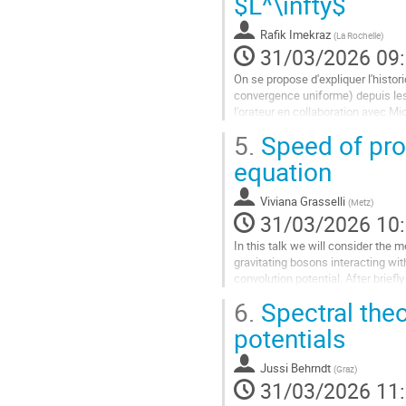
$L^\infty$
à
la
Rafik Imekraz
(
La Rochelle
)
page
31/03/2026 09
de
la
On se propose d'expliquer l'histor
contribution
convergence uniforme) depuis le
l'orateur en collaboration avec Mi
particulière sera portée sur :
5.
Speed of prop
-...
equation
Aller
à
Viviana Grasselli
(
Metz
)
la
31/03/2026 10
page
In this talk we will consider the
de
gravitating bosons interacting wit
la
convolution potential. After brief
contribution
properties. Indeed, since the...
6.
Spectral theor
Aller
potentials
à
la
Jussi Behrndt
(
Graz
)
page
31/03/2026 11
de
la