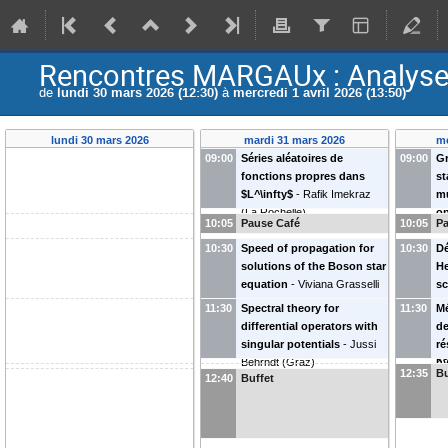
Rencontres MARGAUx : Analyse
de
lundi 30 mars 2026 (12:30)
à
mercredi 1 avril 2026 (13:50)
lundi 30 mars 2026
mardi 31 mars 2026
me
09:00
Séries aléatoires de
09:00
Gr
fonctions propres dans
st
$L^\infty$
-
Rafik Imekraz
mu
(
La Rochelle
)
o
10:05
Pause Café
10:05
Pa
Co
10:30
Speed of propagation for
10:30
D
solutions of the Boson star
He
equation
-
Viviana Grasselli
s
(
Metz
)
pr
11:30
Spectral theory for
11:30
Mé
de
differential operators with
de
a
singular potentials
-
Jussi
ré
co
Behrndt
(
Graz
)
hy
12:35
Bu
n
12:40
Buffet
Sé
J