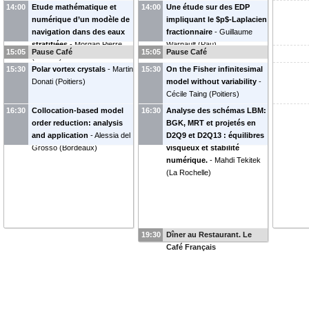
14:00
Etude mathématique et
14:00
Une étude sur des EDP
numérique d’un modèle de
impliquant le $p$-Laplacien
navigation dans des eaux
fractionnaire
-
Guillaume
stratifiées
-
Morgan Pierre
Warnault
(
Pau
)
15:05
Pause Café
15:05
Pause Café
(
Poitiers
)
15:30
Polar vortex crystals
-
Martin
15:30
On the Fisher infinitesimal
Donati
(
Poitiers
)
model without variability
-
Cécile Taing
(
Poitiers
)
16:30
Collocation-based model
16:30
Analyse des schémas LBM:
order reduction: analysis
BGK, MRT et projetés en
and application
-
Alessia del
D2Q9 et D2Q13 : équilibres
Grosso
(
Bordeaux
)
visqueux et stabilité
numérique.
-
Mahdi Tekitek
(
La Rochelle
)
19:30
Dîner au Restaurant. Le
Café Français