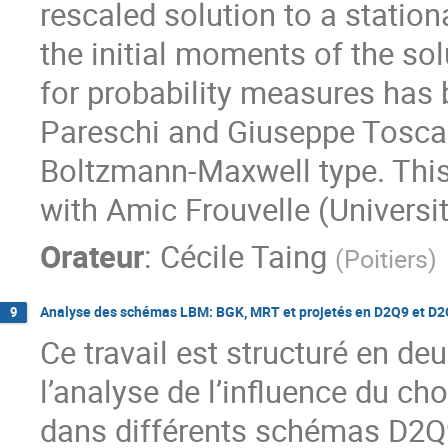
rescaled solution to a statio
the initial moments of the sol
for probability measures has 
Pareschi and Giuseppe Toscan
Boltzmann-Maxwell type. This
with Amic Frouvelle (Universi
Orateur
:
Cécile Taing
(
Poitiers
)
Analyse des schémas LBM: BGK, MRT et projetés en D2Q9 et D2Q1
9
Ce travail est structuré en deu
l’analyse de l’influence du ch
dans différents schémas D2Q9