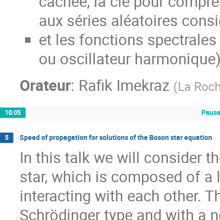
cachée, la clé pour compr
aux séries aléatoires consi
et les fonctions spectrales
ou oscillateur harmonique)
Orateur
:
Rafik Imekraz
(
La Roch
Pause
10:05
Speed of propagation for solutions of the Boson star equation
5
In this talk we will consider 
star, which is composed of a 
interacting with each other. T
Schrödinger type and with a n