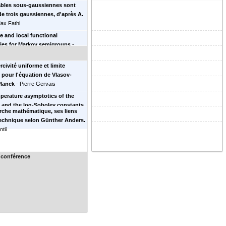
ables sous-gaussiennes sont
 trois gaussiennes, d'après A.
ax Fathi
e and local functional
ties for Markov semigroups
-
alliaris
civité uniforme et limite
e pour l'équation de Vlasov-
Planck
-
Pierre Gervais
erature asymptotics of the
 and the log-Sobolev constants
rche mathématique, ses liens
siewicz potentials
-
Aziz Ben
technique selon Günther Anders.
til
 conférence