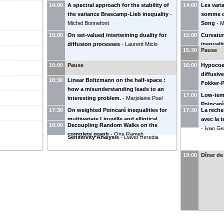
14:00
A spectral approach for the stability of
14:00
Les vari
the variance Brascamp-Lieb inequality
-
somme de
Michel Bonnefont
Song
-
M
15:00
On set-valued intertwining duality for
15:00
Curvatur
diffusion processes
-
Laurent Miclo
inequali
15:30
Pause
Andreas M
16:00
Pause
16:00
Hypocoer
diffusiv
16:30
Linear Boltzmann on the half-space :
Fokker-
how a misunderstanding leads to an
17:00
Low-temp
interesting problem.
-
Marjolaine Puel
Poincaré
17:30
On weighted Poincaré inequalities for
17:30
La reche
for Łoja
multivariate Liouville and elliptical
avec la 
Nejma
18:00
Decoupling Random Walks on the
distributions - Application to Global
-
Ivan Gen
complete graph
-
Ons Rameh
Sensitivity Analysis
-
David Heredia
19:00
Dîner de