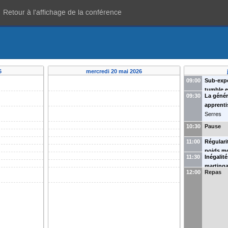
Retour à l'affichage de la conférence
6
mercredi 20 mai 2026
09:00
Sub-expo
tumble 
09:30
La génér
velocitie
apprent
Serres
10:30
Pause
11:00
Régulari
poids m
11:30
Inégalit
martinga
12:00
Repas
Maitre