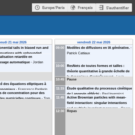
Europe/Paris
Français
S'authentifier
jeudi 21 mai 2026
vendredi 22 mai 2026
nential tails in biased run and
09:00
Modèles de diffusions en IA générative.
-
equations with unbounded
Patrick Cattiaux
alisation retardée en
s
-
Luca Ziviani
issage automatique
-
Jordan
10:00
ResNets de toutes formes et tailles :
théorie quantitative à grande échelle de
la dynamique d'entraînement
-
Louis-
10:45
Pause
Pierre Chaintron
té des équations elliptiques à
11:15
Étude qualitative du processus cinétique
onomiaux
-
Francesco Pagliarin
és de concentration pour des
de Langevin réfléchi
-
Paul Invernizzi
11:45
Active Brownian particles with mean-
les matricielles continues
-
Tom
field interaction: singular interactions
and multiple invariant measures
-
Oscar
12:30
Repas
de Wit