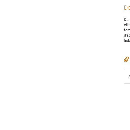
De
Dan
ell
for
d'a
hol