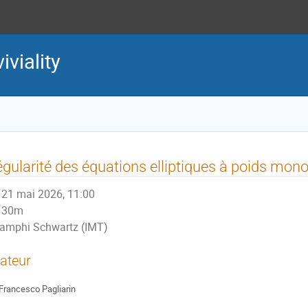
viality
gularité des équations elliptiques à poids mo
21 mai 2026, 11:00
30m
amphi Schwartz (IMT)
ateur
Francesco Pagliarin