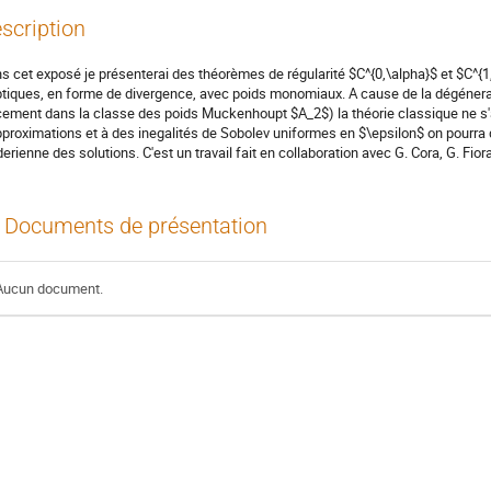
scription
s cet exposé je présenterai des théorèmes de régularité $C^{0,\alpha}$ et $C^{1
iptiques, en forme de divergence, avec poids monomiaux. A cause de la dégénerat
cement dans la classe des poids Muckenhoupt $A_2$) la théorie classique ne s
pproximations et à des inegalités de Sobolev uniformes en $\epsilon$ on pourra
derienne des solutions. C'est un travail fait en collaboration avec G. Cora, G. Fiora
Documents de présentation
Aucun document.