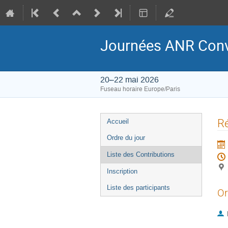
Journées ANR Convi
20–22 mai 2026
Fuseau horaire Europe/Paris
Menu
Ré
Accueil
de
Ordre du jour
l'événement
Liste des Contributions
Inscription
Liste des participants
Or