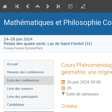
Mathématiques et Philosophie Co
24–28 juin 2024
Relais des quatre vents, Lac de Saint-Ferréol (31)
Fuseau horaire Europe/Paris
Menu
Cours Phénoménologi
Accueil
de
géométrie: une origin
Horaires des conférences
l'événement
Liste des conférences
26 juin 2024, 09:00
2h
Liste des orateurs
Salle de séminaire
Liste des participants
Candidature
Orateur