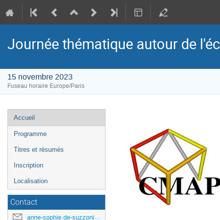
Journée thématique autour de l'é
15 novembre 2023
Fuseau horaire Europe/Paris
Menu
Accueil
de
Programme
l'événement
Titres et résumés
Inscription
Localisation
Contact
anne-sophie.de-suzzoni@polytechnique.edu