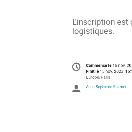
L'inscription est
logistiques.
Information
Commence le
15 nov. 20
Date/Heure
de
Finit le
15 nov. 2023, 16:
la
Toutes
Europe/Paris
les
conférence
Anne-Sophie de Suzzoni
Présidents
horaires
sont
de
en
Europe/Paris
séance