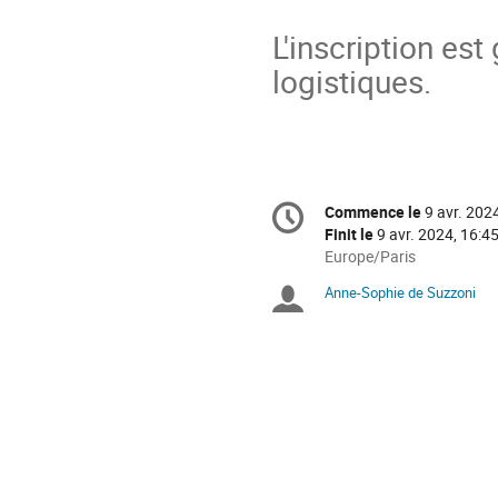
L'inscription est
logistiques.
Information
Commence le
9 avr. 202
Date/Heure
de
Finit le
9 avr. 2024, 16:4
la
Toutes
Europe/Paris
les
conférence
Anne-Sophie de Suzzoni
Présidents
horaires
sont
de
en
Europe/Paris
séance