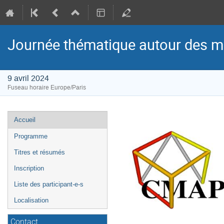
Journée thématique autour des ma
9 avril 2024
Fuseau horaire Europe/Paris
Menu
Accueil
de
Programme
l'événement
Titres et résumés
Inscription
Liste des participant-e-s
Localisation
Contact