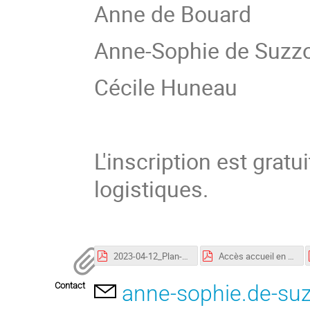
Anne de Bouard
Anne-Sophie de Suzz
Cécile Huneau
L'inscription est grat
logistiques.
2023-04-12_Plan-Masse-General_Projets_en_cours-A0-1-2000.pdf
Accès accueil en voiture et par transport copie.pdf
Contact
anne-sophie.de-su