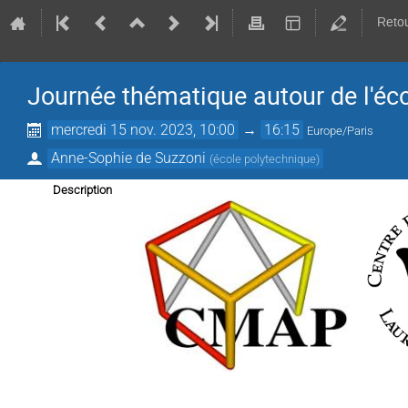
Retou
Journée thématique autour de l'éc
mercredi 15 nov. 2023, 10:00
→
16:15
Europe/Paris
Anne-Sophie de Suzzoni
(
école polytechnique
)
Description