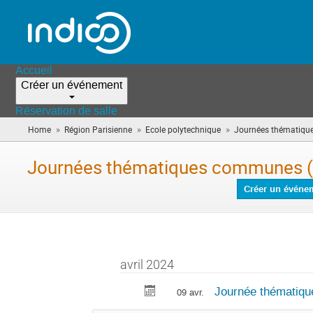
Accueil
Créer un événement
Réservation de salle
»
»
»
Home
Région Parisienne
Ecole polytechnique
Journées thématiqu
Journées thématiques commune
Créer un événe
avril 2024
Journée thématique
09 avr.