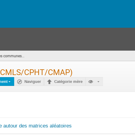
es communes...
(vous
êtes
ici)
s (CMLS/CPHT/CMAP)
ment
Naviguer
Catégorie mère
 autour des matrices aléatoires