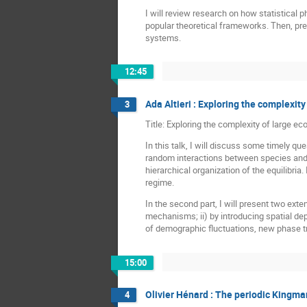
I will review research on how statistical 
popular theoretical frameworks. Then, pre
systems.
12:45
Ada Altieri : Exploring the complexit
3
Title: Exploring the complexity of large 
In this talk, I will discuss some timely q
random interactions between species and fi
hierarchical organization of the equilibria
regime.
In the second part, I will present two ext
mechanisms; ii) by introducing spatial de
of demographic fluctuations, new phase tr
15:00
Olivier Hénard : The periodic Kingma
4