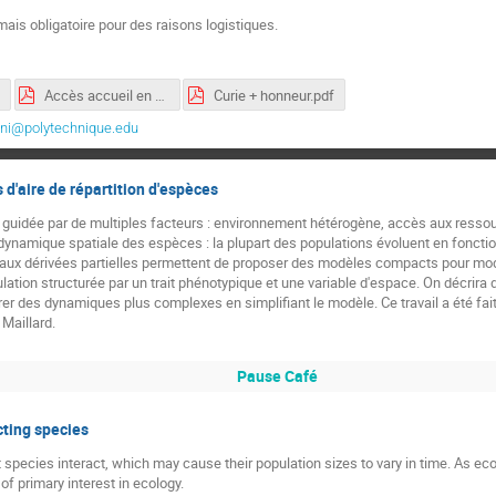
 mais obligatoire pour des raisons logistiques.
Accès accueil en voiture et par transport copie.pdf
Curie + honneur.pdf
oni@polytechnique.edu
d'aire de répartition d'espèces
uidée par de multiples facteurs : environnement hétérogène, accès aux ressourc
dynamique spatiale des espèces : la plupart des populations évoluent en foncti
s aux dérivées partielles permettent de proposer des modèles compacts pour m
ation structurée par un trait phénotypique et une variable d'espace. On décri
r des dynamiques plus complexes en simplifiant le modèle. Ce travail a été fai
 Maillard.
Pause Café
cting species
nt species interact, which may cause their population sizes to vary in time. As 
f primary interest in ecology.