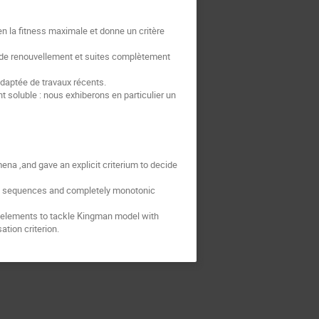
 la fitness maximale et donne un critère
te de renouvellement et suites complètement
daptée de travaux récents.
 soluble : nous exhiberons en particulier un
na ,and gave an explicit criterium to decide
ewal sequences and completely monotonic
e elements to tackle Kingman model with
ation criterion.