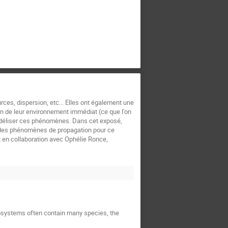
es, dispersion, etc... Elles ont également une
on de leur environnement immédiat (ce que l'on
odéliser ces phénomènes. Dans cet exposé,
ra des phénomènes de propagation pour ce
t en collaboration avec Ophélie Ronce,
ecosystems often contain many species, the