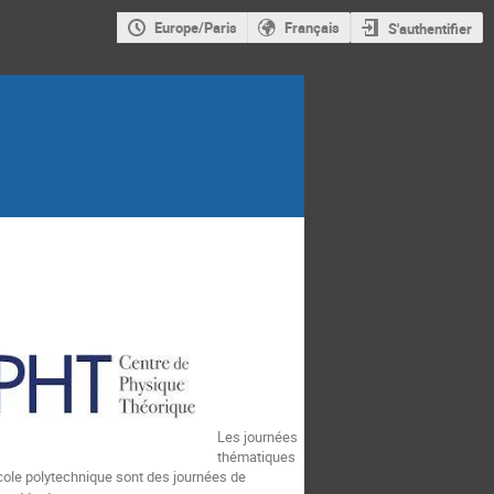
Europe/Paris
Français
S'authentifier
Les journées
thématiques
le polytechnique sont des journées de