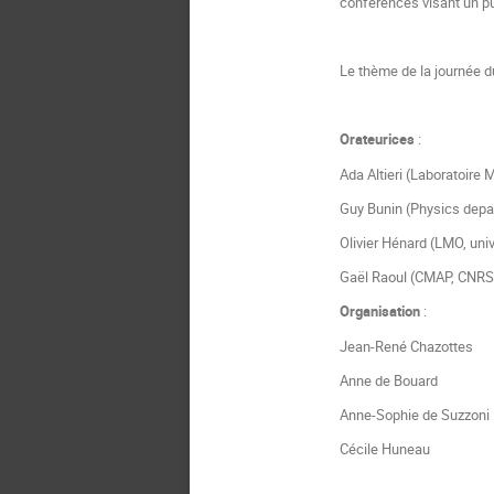
conférences visant un pu
Le thème de la journée d
Orateurices
:
Ada Altieri (Laboratoire
Guy Bunin (Physics depa
Olivier Hénard (LMO, uni
Gaël Raoul (CMAP, CNRS,
Organisation
:
Jean-René Chazottes
Anne de Bouard
Anne-Sophie de Suzzoni
Cécile Huneau