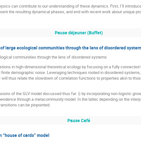
physics can contribute to our understanding of these dynamics. First, I’ll introdu
sent the resulting dynamical phases, and end with recent work about unique pro
Pause déjeuner (Buffet)
y of large ecological communities through the lens of disordered syste
ecological communities through the lens of disordered systems
uestions in high-dimensional theoretical ecology by focusing on a fully connecte
nite demographic noise. Leveraging techniques rooted in disordered systems, I wi
. I will thus relate the slowdown of correlation functions to properties akin to t
ensions of the GLV model discussed thus far: i) by incorporating non-logistic gro
pendence through a metacommunity model. In the latter, depending on the interp
ansitions can be pinpointed.
Pause Café
n “house of cards” model