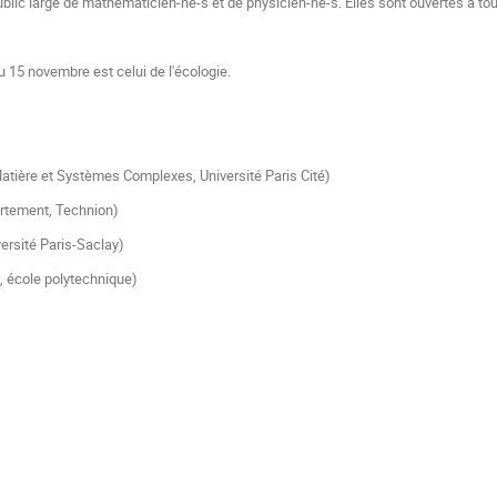
blic large de mathématicien-ne-s et de physicien-ne-s. Elles sont ouvertes à tou
u 15 novembre est celui de l'écologie.
 Matière et Systèmes Complexes, Université Paris Cité)
rtement, Technion)
versité Paris-Saclay)
 école polytechnique)