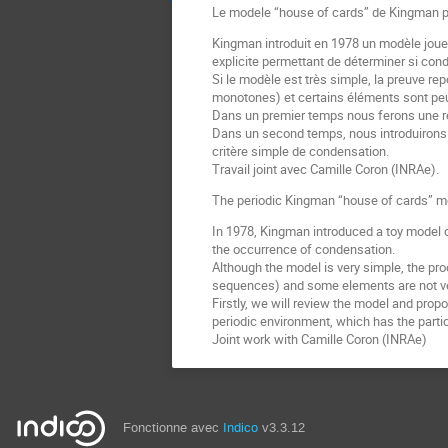
Le modele “house of cards” de Kingman p
Kingman introduit en 1978 un modèle joue
explicite permettant de déterminer si conde
Si le modèle est très simple, la preuve re
monotones) et certains éléments sont pe
Dans un premier temps nous ferons une r
Dans un second temps, nous introduirons u
critère simple de condensation.
Travail joint avec Camille Coron (INRAe).
The periodic Kingman “house of cards” m
In 1978, Kingman introduced a toy model 
the occurrence of condensation.
Although the model is very simple, the pr
sequences) and some elements are not ve
Firstly, we will review the model and pro
periodic environment, which has the particul
Joint work with Camille Coron (INRAe)
Fonctionne avec
Indico
v3.3.12