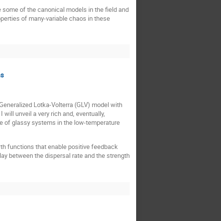
ce some of the canonical models in the field and
perties of many-variable chaos in these
ms
d Generalized Lotka-Volterra (GLV) model with
ll unveil a very rich and, eventually,
hose of glassy systems in the low-temperature
wth functions that enable positive feedback
lay between the dispersal rate and the strength