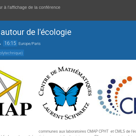
r à l'affichage de la conférence
autour de l'écologie
→
16:15
Europe/Paris
polytechnique
)
communes aux laboratoires CMAP CPHT et CMLS de l'éco