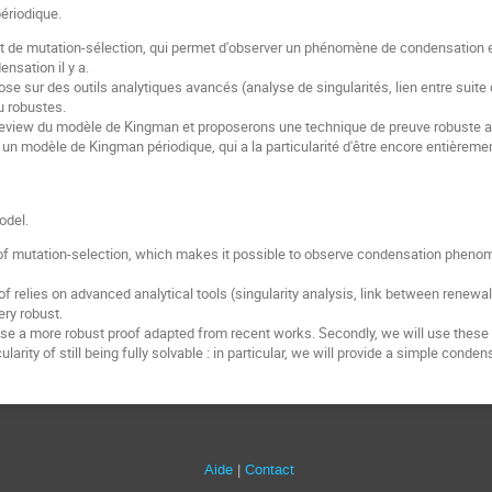
ériodique.
t de mutation-sélection, qui permet d'observer un phénomène de condensation en
nsation il y a.
pose sur des outils analytiques avancés (analyse de singularités, lien entre sui
u robustes.
eview du modèle de Kingman et proposerons une technique de preuve robuste a
n modèle de Kingman périodique, qui a la particularité d'être encore entièrement
odel.
of mutation-selection, which makes it possible to observe condensation phenome
oof relies on advanced analytical tools (singularity analysis, link between ren
ry robust.
pose a more robust proof adapted from recent works. Secondly, we will use thes
arity of still being fully solvable : in particular, we will provide a simple condens
Aide
Contact