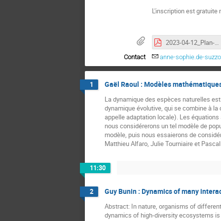
L'inscription est gratuite
2023-04-12_Plan-Masse-General_Projets_en_cours-A0-1-2000.pdf
Contact
anne-sophie.de-suzz
Gaël Raoul : Modèles mathématiques 
1
La dynamique des espèces naturelles est g
dynamique évolutive, qui se combine à la 
appelle adaptation locale). Les équation
nous considérerons un tel modèle de popul
modèle, puis nous essaierons de considére
Matthieu Alfaro, Julie Tourniaire et Pascal
11:30
Guy Bunin : Dynamics of many intera
2
Abstract: In nature, organisms of differe
dynamics of high-diversity ecosystems is o