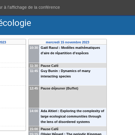
r à l'affichage de la conférence
écologie
2023
mercredi 15 novembre 2023
10:30
Gaël Raoul : Modèles mathématiques
d'aire de répartition d'espèces
11:30
Pause Café
11:45
Guy Bunin : Dynamics of many
interacting species
12:45
Pause déjeuner (Buffet)
14:00
Ada Altieri : Exploring the complexity of
large ecological communities through
the lens of disordered systems
15:00
Pause Café
15:15
Olivier Hénard : The periodic Kingman