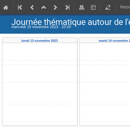
Retou
Journée thématique autour de l'
mercredi 15 novembre 2023 -
10:00
lundi 13 novembre 2023
mardi 14 novembre 