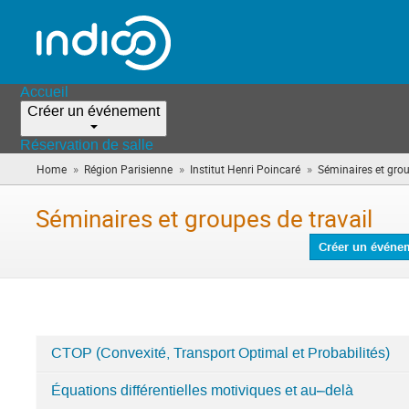
Accueil
Créer un événement
Réservation de salle
»
»
»
Home
Région Parisienne
Institut Henri Poincaré
Séminaires et grou
Séminaires et groupes de travail
Créer un événe
CTOP (Convexité, Transport Optimal et Probabilités)
Catégories
Équations différentielles motiviques et au–delà
dans