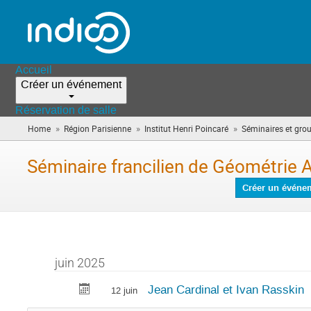
Accueil
Créer un événement
Réservation de salle
»
»
»
Home
Région Parisienne
Institut Henri Poincaré
Séminaires et grou
Séminaire francilien de Géométrie 
Créer un événe
juin 2025
Jean Cardinal et Ivan Rasskin
12 juin