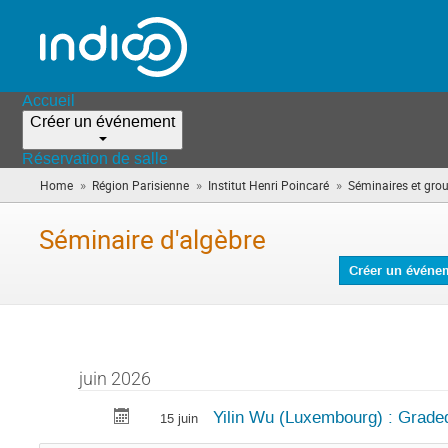
Accueil
Créer un événement
Réservation de salle
»
»
»
Home
Région Parisienne
Institut Henri Poincaré
Séminaires et grou
Séminaire d'algèbre
Créer un événe
juin 2026
Yilin Wu (Luxembourg) : Grade
15 juin