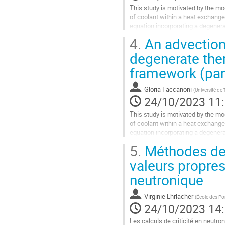
This study is motivated by the mod
of coolant within a heat exchange
equation incorporating a degenera
mixture at saturation,...
4.
An advection-
Aller
degenerate ther
à
framework (part
la
page
de
Gloria Faccanoni
(
Université de
la
24/10/2023 11
contribution
This study is motivated by the mod
of coolant within a heat exchange
equation incorporating a degenera
mixture at saturation,...
5.
Méthodes de 
Aller
valeurs propres
à
neutronique
la
page
de
Virginie Ehrlacher
(
École des Po
la
24/10/2023 14
contribution
Les calculs de criticité en neutro