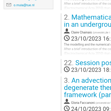
After a brief introduction of the c
o.mula@tue.nl
(Electrochemical Acta 2010) that d
for the DPCM and...
2.
Mathematical
Aller
in an undergrou
à
la
Claire Chainais
(
Université Lille
page
23/10/2023 16
de
la
The modelling and the numerical si
contribution
After a brief introduction of the c
(Electrochemical Acta 2010) that d
for the DPCM and...
22.
Session pos
Aller
23/10/2023 18
à
la
3.
An advection-
page
de
degenerate ther
la
framework (part
contribution
Gloria Faccanoni
(
Université de
24/10/2023 09