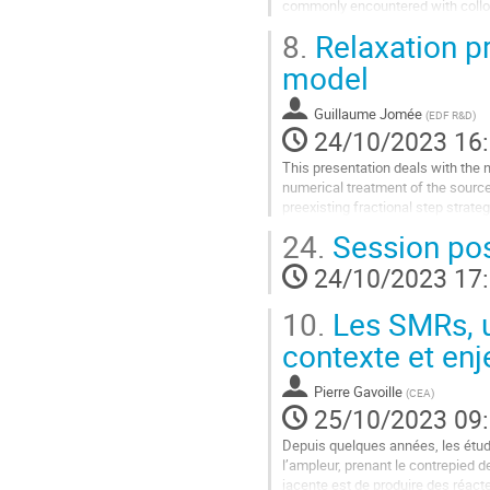
commonly encountered with colloc
contribution
are rather limited in...
8.
Relaxation pr
Aller
model
à
la
Guillaume Jomée
(
EDF R&D
)
page
24/10/2023 16
de
la
This presentation deals with the 
contribution
numerical treatment of the sour
preexisting fractional step strate
benefits of this scheme in terms o
24.
Session pos
Aller
24/10/2023 17
à
la
10.
Les SMRs, u
page
de
contexte et en
la
contribution
Pierre Gavoille
(
CEA
)
25/10/2023 09
Depuis quelques années, les étud
l’ampleur, prenant le contrepied d
jacente est de produire des réacte