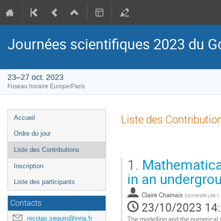
Journées scientifiques 2023 du
23–27 oct. 2023
Fuseau horaire Europe/Paris
Menu
Liste des Contributio
Accueil
de
Ordre du jour
l'événement
Liste des Contributions
1.
Mathematical
Inscription
in an undergrou
Liste des participants
Claire Chainais
(
Université Lille
Contacts
23/10/2023 14
nicolas.seguin@inria.fr
The modelling and the numerical si