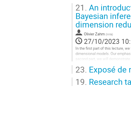
identification of pertinent subspac
21.
An introduct
Aller
Bayesian infere
à
dimension redu
la
page
de
Olivier Zahm
(
Inria
)
la
27/10/2023 10
contribution
In the first part of this lecture, 
dimensional models. Our emphasis
second part, we will demonstrate
identification of pertinent subspac
23.
Exposé de 
Aller
à
19.
Research ta
la
page
de
la
contribution