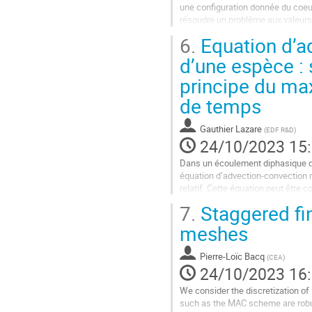
une configuration donnée du coeur
résoudre un problème aux valeurs
Krein-Rutman. Il est très important
6.
Equation d’a
Aller
d’une espèce : 
à
principe du ma
la
page
de temps
de
la
Gauthier Lazare
contribution
(
EDF R&D
)
24/10/2023 15
Dans un écoulement diphasique dés
équation d’advection-convection non l
relatif. Cette équation peut être c
relaxation 𝜏.
7.
Staggered fi
Après avoir...
meshes
Aller
à
Pierre-Loïc Bacq
(
CEA
)
la
24/10/2023 16
page
We consider the discretization of
de
such as the MAC scheme are robust 
la