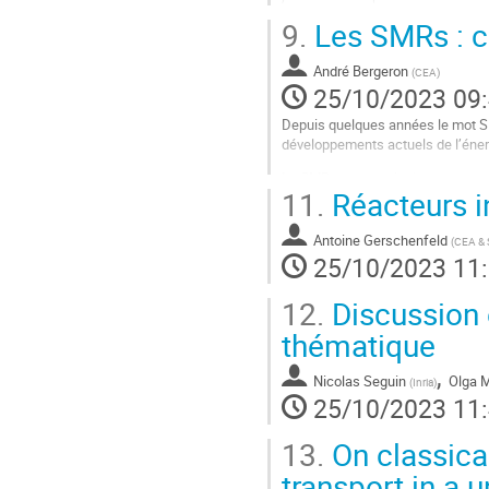
sur site. Au travers de ce...
9.
Les SMRs : c
Aller
à
André Bergeron
(
CEA
)
la
25/10/2023 09
page
Depuis quelques années le mot S
de
développements actuels de l’éner
la
contribution
Le SMR est un petit réacteur modu
11.
Réacteurs i
un même site, facilitée notamment 
Aller
Antoine Gerschenfeld
(
CEA & S
à
25/10/2023 11
la
page
12.
Discussion e
de
la
thématique
contribution
,
Nicolas Seguin
Olga 
(
Inria
)
25/10/2023 11
13.
On classica
transport in a 