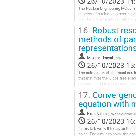
26/10/2023 14
contribution
The Nuclear Engineering MOdellin
aspects of nuclear engineering, co
members to a variety of national a
In this seminar, a brief overview o
16.
Robust reso
Aller
methods of par
à
representation
la
page
de
Maxime Jonval
(
Inria
)
la
26/10/2023 15
contribution
The calculation of chemical equil
that minimize the Gibbs free ene
constraints. This problem can be 
numerical difficulties. In particular,
17.
Convergence
Aller
equation with m
à
la
Flore Nabet
(
École polytechnique
page
26/10/2023 16
de
la
In this talk we will focus on the 
contribution
noise. The aim is to prove the co