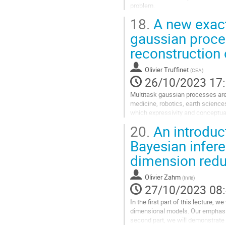
problem.
To this end, we adapt the method 
18.
A new exact
representation theorem...
gaussian proces
Aller
reconstruction 
à
la
page
Olivier Truffinet
(
CEA
)
de
26/10/2023 17
la
contribution
Multitask gaussian processes are p
medicine, robotics, earth sciences,
which expressivity and conceptual
and number of tasks...
20.
An introduct
Aller
Bayesian infere
à
dimension redu
la
page
de
Olivier Zahm
(
Inria
)
la
27/10/2023 08
contribution
In the first part of this lecture, 
dimensional models. Our emphasis
second part, we will demonstrate