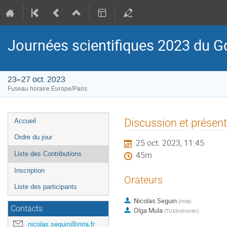
Journées scientifiques 2023 du
23–27 oct. 2023
Fuseau horaire Europe/Paris
Menu
Discussion et présen
Accueil
de
Ordre du jour
25 oct. 2023, 11:45
l'événement
Liste des Contributions
45m
Inscription
Orateurs
Liste des participants
Nicolas Seguin
(
Inria
)
Contacts
Olga Mula
(
TU Eindhoven
)
nicolas.seguin@inria.fr