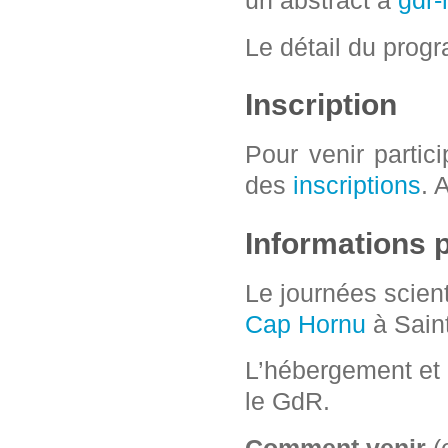
un abstract à
gdr-
Le détail du prog
Inscription
Pour venir partici
des
inscriptions
. 
Informations 
Le journées scient
Cap Hornu
à Sain
L’hébergement et 
le GdR.
Comment venir
(e