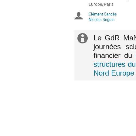
la
Toutes
Europe/Paris
les
conférence
Clément Cancès
Présidents
horaires
Nicolas Seguin
sont
de
en
Europe/Paris
séance
Information
Le GdR MaNu
journées sci
supplémenta
financier du
structures d
Nord Europe 