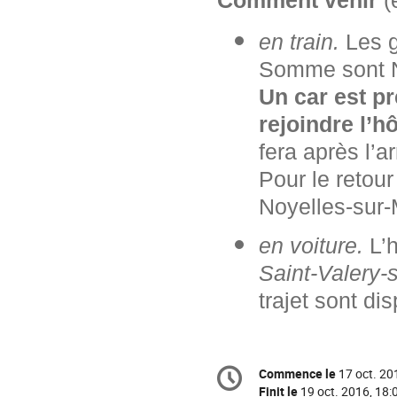
en train.
Les g
Somme sont No
Un car est p
rejoindre l’h
fera après l’
Pour le retour
Noyelles-sur
en voiture.
L’h
Saint-Valery
trajet sont di
Information
Commence le
17 oct. 20
Date/Heure
de
Finit le
19 oct. 2016, 18: