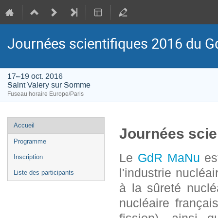
Journées scientifiques 2016 du
17–19 oct. 2016
Saint Valery sur Somme
Fuseau horaire Europe/Paris
Menu
Accueil
Journées scie
de
Programme
l'événement
Le
GdR MaNu
est
Inscription
l'industrie nucléa
Liste des participants
à la sûreté nucl
nucléaire françai
fission), ainsi