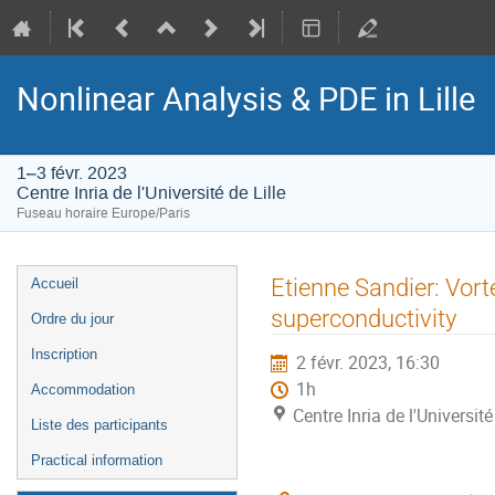
Nonlinear Analysis & PDE in Lille
1–3 févr. 2023
Centre Inria de l'Université de Lille
Fuseau horaire Europe/Paris
Menu
Etienne Sandier: Vor
Accueil
de
superconductivity
Ordre du jour
l'événement
Inscription
2 févr. 2023, 16:30
1h
Accommodation
Centre Inria de l'Université
Liste des participants
Practical information