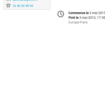
01 60 92 66 04
Information
Commence le
5 mai 2015
Date/Heure
de
Finit le
5 mai 2015, 17:3
la
Toutes
Europe/Paris
les
conférence
horaires
sont
en
Europe/Paris