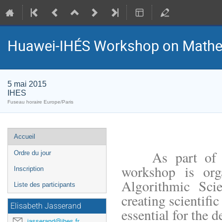
Huawei-IHÉS Workshop on Mathe
5 mai 2015
IHES
Fuseau horaire Europe/Paris
Menu
Accueil
de
    As part of the IHES-Huawei partnership, this one-day 
Ordre du jour
l'événement
workshop is org
Inscription
Algorithmic Sci
Liste des participants
creating scientifi
Elisabeth Jasserand
essential for the 
jasserand@ihes.fr