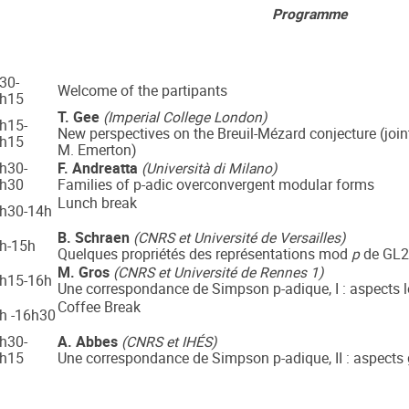
­Programme
­­­­­­ ­ ­
30-
Welcome of the partipants
h15
T. Gee
(Imperial College London)
h15-
New perspectives on the Breuil-Mézard conjecture (join
h15
M. Emerton)
h30-
F. Andreatta
(Università di Milano)
h30
Families of p-adic overconvergent modular forms
Lunch break
h30-14h
B. Schraen
(CNRS et Université de Versailles)
h-15h
Quelques propriétés des représentations mod
p
de GL2
M. Gros
­(CNRS et Université de Rennes 1)
h15-16h
Une correspondance de Simpson p-adique, I : aspects 
Coffee Break
h -16h30
h30-
A. Abbes
(CNRS et IHÉS)
h15
Une correspondance de Simpson p-adique, II : aspects