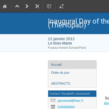
Inaugural Day of t
(ThéHopaD)
12 janvier 2012
Le Bois-Marie
Fuseau horaire Europe/Paris
Menu
Accueil
de
l'événement
Ordre du jour
ABSTRACTS
Contact: Elisabeth Jasserand
Sc
jasserand@ihes.fr
Ah
0160926604