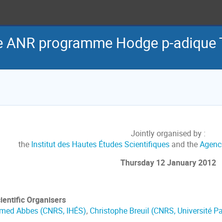
he ANR programme Hodge p-adique 
Jointly organised by :
the
Institut des Hautes Études Scientifiques
and the
Agence
Thursday 12 January 2012
ientific
Organisers
med Abbes (CNRS, IHÉS)
,
Christophe Breuil (CNRS, Université Pa