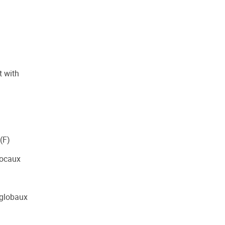
t with
(F)
locaux
 globaux