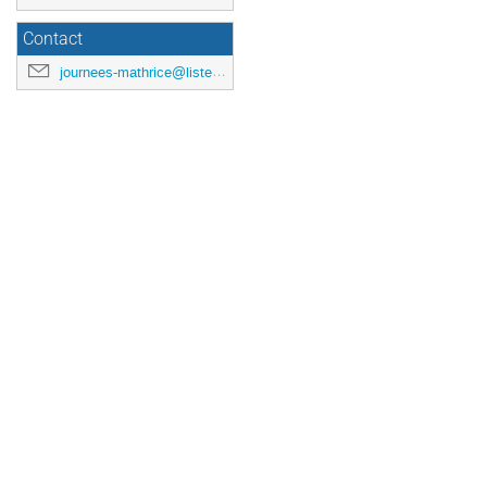
Contact
journees-mathrice@listes.mathrice.fr