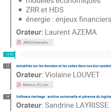
modèles économiques
ZRR et HDS
énergie : enjeux financie
Orateur
:
Laurent AZEMA
JM2022AzemaDatacentresLabellises.pdf
15:55
Actualités sur les données et les codes dans nos éco-systè
13
Orateur
:
Violaine LOUVET
Mathrice_SO_mars2022.pdf
Software Heritage : archive universelle et pérenne du logicie
14
Orateur
:
Sandrine LAYRISSE