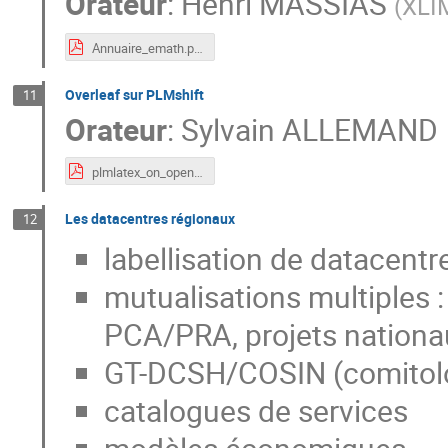
Orateur
:
Henri MASSIAS
(
XLI
Annuaire_emath.pdf
Overleaf sur PLMshift
11
Orateur
:
Sylvain ALLEMAND
plmlatex_on_openshift.pdf
Les datacentres régionaux
12
labellisation de datacent
mutualisations multiples :
PCA/PRA, projets nationa
GT-DCSH/COSIN (comitologi
catalogues de services