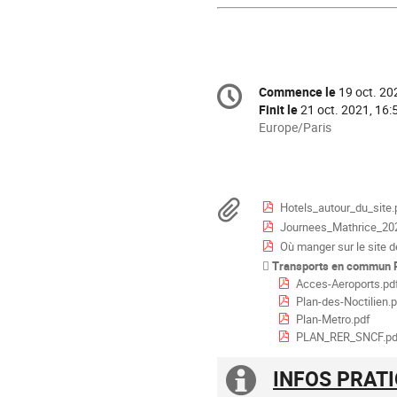
Information
Commence le
19 oct. 20
Date/Heure
de
Finit le
21 oct. 2021, 16:
la
Toutes
Europe/Paris
les
conférence
horaires
sont
en
Documents
Hotels_autour_du_site.
Europe/Paris
Journees_Mathrice_202
Où manger sur le site d
Transports en commun P
Acces-Aeroports.pd
Plan-des-Noctilien.
Plan-Metro.pdf
PLAN_RER_SNCF.pd
INFOS PRATI
Information