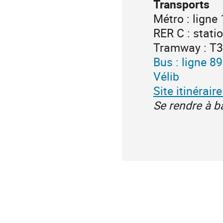
Transports
supplémenta
Métro : ligne
RER C : stati
Tramway : T3a
Bus : ligne 8
Vélib
Site itinérai
Se rendre à b