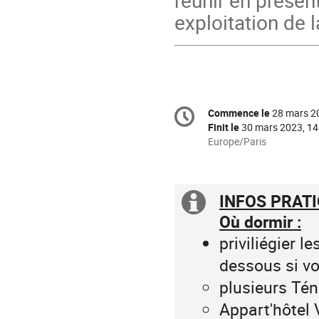
réunir en présen
exploitation de l
Information
Commence le
28 mars 2
Date/Heure
de
Finit le
30 mars 2023, 14
la
Toutes
Europe/Paris
les
conférence
horaires
sont
INFOS PRATI
en
Information
Europe/Paris
Où dormir :
supplémenta
priviliégier l
dessous si vo
plusieurs Té
Appart'hôtel 