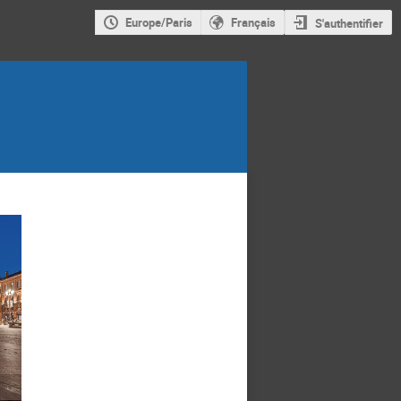
Europe/Paris
Français
S'authentifier