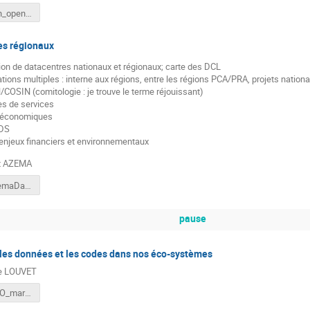
plmlatex_on_openshift.pdf
es régionaux
tion de datacentres nationaux et régionaux; carte des DCL
tions multiples : interne aux régions, entre les régions PCA/PRA, projets nation
OSIN (comitologie : je trouve le terme réjouissant)
es de services
 économiques
HDS
 enjeux financiers et environnementaux
t AZEMA
JM2022AzemaDatacentresLabellises.pdf
pause
 les données et les codes dans nos éco-systèmes
ne LOUVET
Mathrice_SO_mars2022.pdf