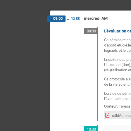
mercredi AM
09:00
→
13:00
L'évaluation d
09:00
Ce séminaire est
d'abord étudié le
logiciels et le c
Ensuite nous pro
Utilisation (Use
(ré-)utilisation 
Ce protocole a ét
de la vie scienti
Lors de ce sémin
l'éventuelle mi
Orateur
:
Teresa
10:00