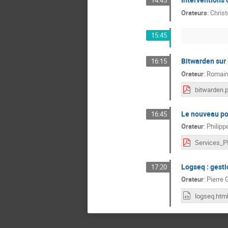
14:45
Orateurs
:
Chris
15:45
Bitwarden sur 
16:15
Orateur
:
Romai
bitwarden.
Le nouveau por
16:45
Orateur
:
Philip
Services_P
Logseq : gest
17:20
Orateur
:
Pierr
logseq.htm