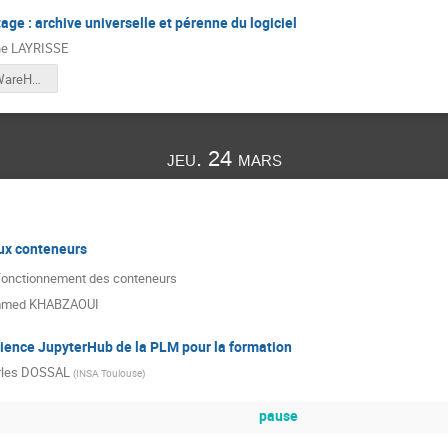
age : archive universelle et pérenne du logiciel
ne LAYRISSE
2022_SoftWareHeritage_JM_IMT.pdf
jeu. 24 mars
aux conteneurs
 fonctionnement des conteneurs
med KHABZAOUI
rience JupyterHub de la PLM pour la formation
rles DOSSAL
(
INSA Toulouse
)
pause