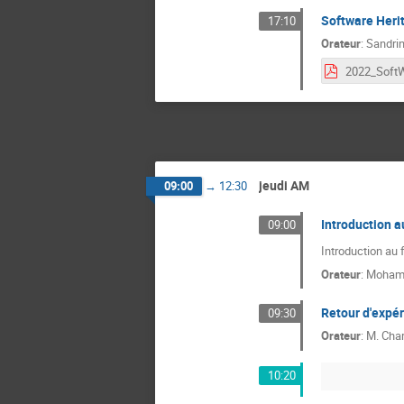
Software Herit
17:10
Orateur
:
Sandri
jeudi AM
09:00
→
12:30
Introduction 
09:00
Introduction au
Orateur
:
Moham
Retour d'expé
09:30
Orateur
:
M.
Cha
10:20