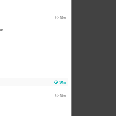
45m
aux
30m
45m