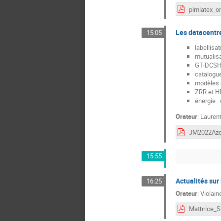
Les datacentr
15:05
labellisa
mutualisa
GT-DCSH/C
catalogu
modèles
ZRR et 
énergie :
Orateur
:
Lauren
15:55
Actualités sur
16:25
Orateur
:
Violai