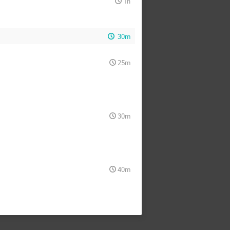
1h
30m
25m
30m
40m