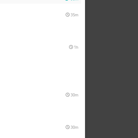
35m
1h
30m
30m