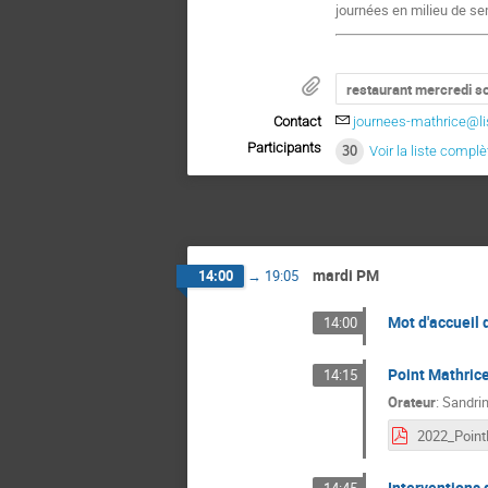
journées en milieu de sem
restaurant mercredi so
Contact
journees-mathrice@lis
Participants
30
Voir la liste complè
mardi PM
14:00
→
19:05
Mot d'accueil 
14:00
Point Mathric
14:15
Orateur
:
Sandri
Interventions d