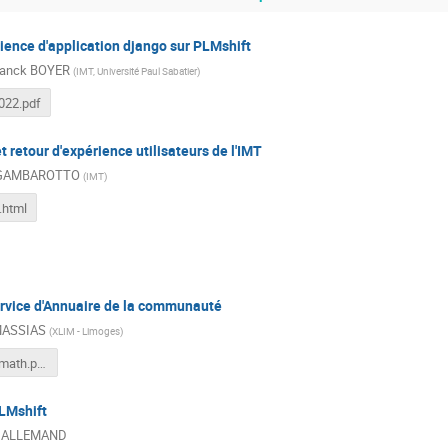
ience d'application django sur PLMshift
ranck BOYER
(
IMT, Université Paul Sabatier
)
022.pdf
t retour d'expérience utilisateurs de l'IMT
e GAMBAROTTO
(
IMT
)
.html
rvice d'Annuaire de la communauté
MASSIAS
(
XLIM - Limoges
)
Annuaire_emath.pdf
PLMshift
n ALLEMAND