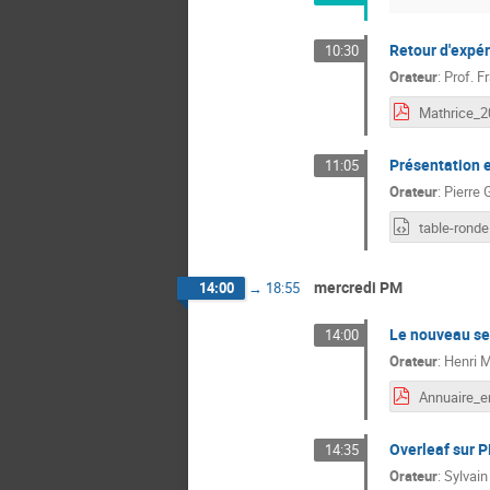
Retour d'expér
10:30
Orateur
:
Prof.
F
Mathrice_2
Présentation e
11:05
Orateur
:
Pierr
table-ronde
mercredi PM
14:00
→
18:55
Le nouveau se
14:00
Orateur
:
Henri 
Overleaf sur 
14:35
Orateur
:
Sylvai