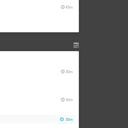
45m
30m
50m
30m