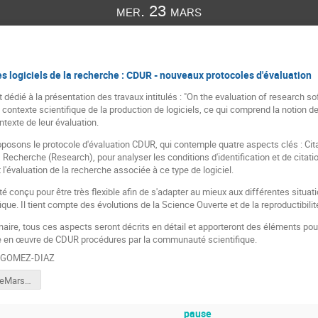
mer. 23 mars
es logiciels de la recherche : CDUR - nouveaux protocoles d'évaluation
 dédié à la présentation des travaux intitulés : "On the evaluation of research
 contexte scientifique de la production de logiciels, ce qui comprend la notion de
ontexte de leur évaluation.
posons le protocole d'évaluation CDUR, qui contemple quatre aspects clés : Cit
), Recherche (Research), pour analyser les conditions d'identification et de citati
et l'évaluation de la recherche associée à ce type de logiciel.
é conçu pour être très flexible afin de s'adapter au mieux aux différentes situati
fique. Il tient compte des évolutions de la Science Ouverte et de la reproductibili
aire, tous ces aspects seront décrits en détail et apporteront des éléments pour l
se en œuvre de CDUR procédures par la communauté scientifique.
 GOMEZ-DIAZ
talkMathriceMars2022.pdf
pause