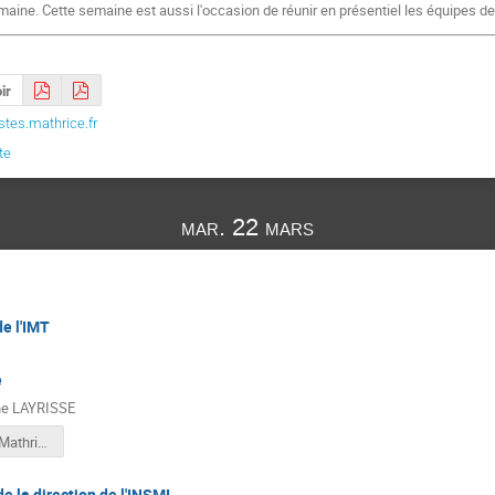
aine. Cette semaine est aussi l'occasion de réunir en présentiel les équipes de M
ir
tes.mathrice.fr
te
mar. 22 mars
de l'IMT
e
ne LAYRISSE
2022_PointMathrice_JM_IMT.pdf
e la direction de l'INSMI