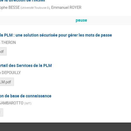
tophe BESSE
,
Emmanuel ROYER
(
Université Toulouse 3
)
pause
la PLM : une solution sécurisée pour gérer les mots de passe
n THERON
pdf
tail des Services de la PLM
pe DEPOUILLY
LM.pdf
ion de base de connaissance
e GAMBAROTTO
(
IMT
)
l