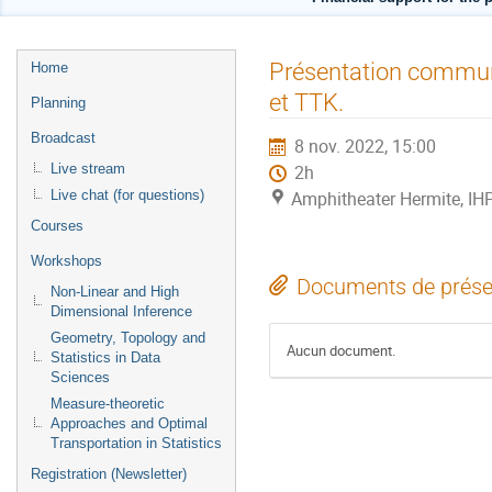
Menu
Présentation commune
Home
de
et TTK.
Planning
l'événement
Broadcast
8 nov. 2022, 15:00
Live stream
2h
Live chat (for questions)
Amphitheater Hermite, IH
Courses
Workshops
Documents de prése
Non-Linear and High
Dimensional Inference
Geometry, Topology and
Aucun document.
Statistics in Data
Sciences
Measure-theoretic
Approaches and Optimal
Transportation in Statistics
Registration (Newsletter)