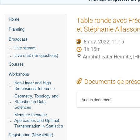
Menu
Table ronde avec Fré
Home
de
et Stéphanie Allassonn
Planning
l'événement
Broadcast
8 nov. 2022, 11:15
Live stream
1h 15m
Live chat (for questions)
Amphitheater Hermite, IH
Courses
Workshops
Documents de prése
Non-Linear and High
Dimensional Inference
Geometry, Topology and
Aucun document.
Statistics in Data
Sciences
Measure-theoretic
Approaches and Optimal
Transportation in Statistics
Registration (Newsletter)