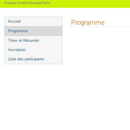
Fuseau horaire Europe/Paris
Menu
Programme
Accueil
de
Programme
l'événement
Titres et Résumés
Inscription
Liste des participants