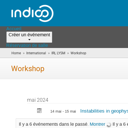
Accueil
Créer un événement
Réservation de salle
»
»
»
Home
International
IRL LYSM
Workshop
(vous
êtes
ici)
Workshop
mai 2024
Instabilities in geophys
14 mai - 15 mai
Il y a 6 événements dans le passé.
Montrer
Il y a 