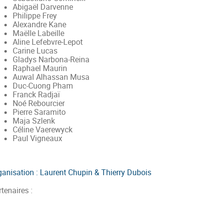
Abigaël Darvenne
Philippe Frey
Alexandre Kane
Maëlle Labeille
Aline Lefebvre-Lepot
Carine Lucas
Gladys Narbona-Reina
Raphael Maurin
Auwal Alhassan Musa
Duc-Cuong Pham
Franck Radjaï
Noé Rebourcier
Pierre Saramito
Maja Szlenk
Céline Vaerewyck
Paul Vigneaux
ganisation : Laurent Chupin & Thierry Dubois
tenaires :