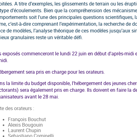
itées. A titre d’exemples, les glissements de terrain ou les érup
 type d’écoulements. Bien que la compréhension des mécanisme
mportements soit l'une des principales questions scientifiques, 
me, c’est-à-dire comprenant l’expérimentation, la recherche de do
ace de modèles, l’analyse théorique de ces modèles jusqu’aux s
ieux granulaires reste un véritable défi.
s exposés commenceront le lundi 22 juin en début d'après-midi et
idi.
ébergement sera pris en charge pour les orateurs.
ns la limite du budget disponible, l'hébergement des jeunes cher
ctorants) sera également pris en charge. Ils doivent en faire la
ganisateurs avant le 28 mai.
te des orateurs :
François Bouchut
Alexis Bougouin
Laurent Chupin
Sebastiano Cominelli