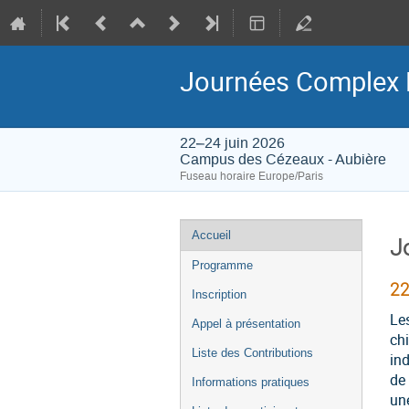
Journées Complex F
22–24 juin 2026
Campus des Cézeaux - Aubière
Fuseau horaire Europe/Paris
Menu
Accueil
J
de
Programme
l'événement
22
Inscription
Le
Appel à présentation
chi
Liste des Contributions
ind
de 
Informations pratiques
un