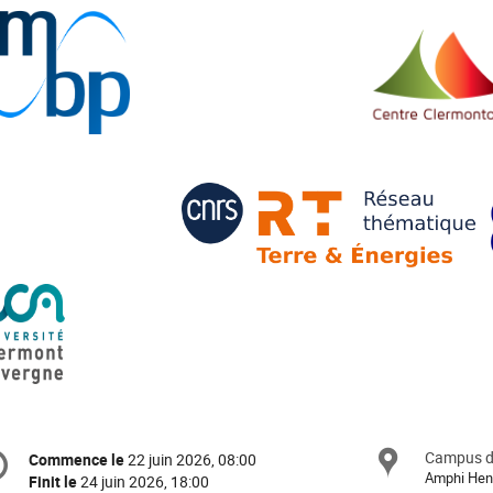
formation
Campus de
Site
Commence le
22 juin 2026, 08:00
Date/Heure
e
Amphi Hen
Finit le
24 juin 2026, 18:00