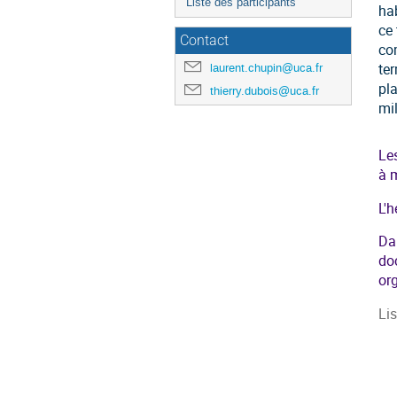
Liste des participants
hab
ce
Contact
co
ter
laurent.chupin@uca.fr
pl
thierry.dubois@uca.fr
mil
Le
à m
L'h
Da
do
or
Lis