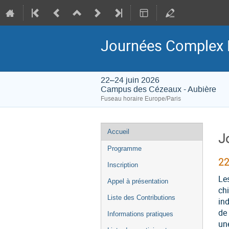
Journées Complex F
22–24 juin 2026
Campus des Cézeaux - Aubière
Fuseau horaire Europe/Paris
Menu
Accueil
J
de
Programme
l'événement
22
Inscription
Le
Appel à présentation
chi
Liste des Contributions
ind
de 
Informations pratiques
un