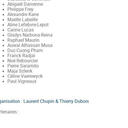
Abigaël Darvenne
Philippe Frey
Alexandre Kane
Maëlle Labeille
Aline Lefebvre-Lepot
Carine Lucas
Gladys Narbona-Reina
Raphael Maurin
Auwal Alhassan Musa
Duc-Cuong Pham
Franck Radjaï
Noé Rebourcier
Pierre Saramito
Maja Szlenk
Céline Vaerewyck
Paul Vigneaux
ganisation : Laurent Chupin & Thierry Dubois
tenaires :