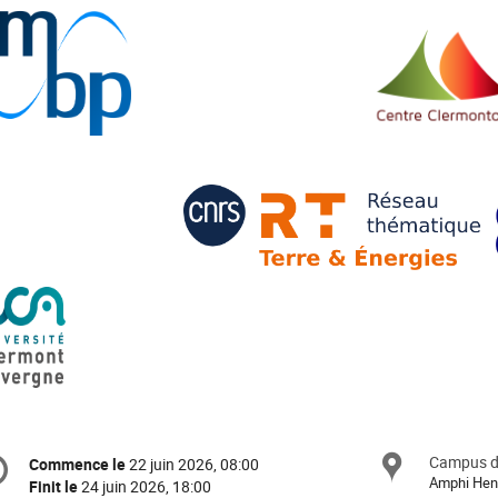
formation
Campus de
Site
Commence le
22 juin 2026, 08:00
Date/Heure
e
Amphi Hen
Finit le
24 juin 2026, 18:00