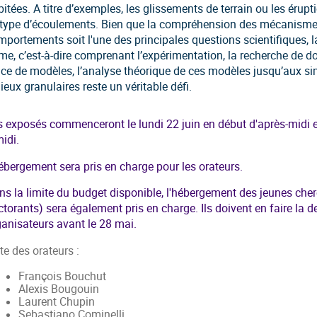
itées. A titre d’exemples, les glissements de terrain ou les érup
 type d’écoulements. Bien que la compréhension des mécanisme
mportements soit l'une des principales questions scientifiques, 
me, c’est-à-dire comprenant l’expérimentation, la recherche de do
ace de modèles, l’analyse théorique de ces modèles jusqu’aux s
ieux granulaires reste un véritable défi.
s exposés commenceront le lundi 22 juin en début d'après-midi et
idi.
ébergement sera pris en charge pour les orateurs.
ns la limite du budget disponible, l'hébergement des jeunes cher
ctorants) sera également pris en charge. Ils doivent en faire la
ganisateurs avant le 28 mai.
te des orateurs :
François Bouchut
Alexis Bougouin
Laurent Chupin
Sebastiano Cominelli