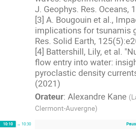
J. Geophys. Res. Oceans,
[3] A. Bougouin et al., Impa
implications for tsunamis 
Res. Solid Earth, 125(5):
[4] Battershill, Lily, et al.
flow entry into water: insi
pyroclastic density current
(2021)
Orateur
:
Alexandre Kane
(
L
Clermont-Auvergne
)
Paus
10:10
→
10:30