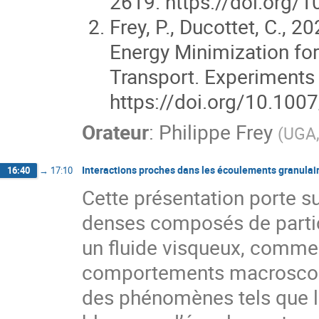
2619. https://doi.org
Frey, P., Ducottet, C., 
Energy Minimization for
Transport. Experiments 
https://doi.org/10.10
Orateur
:
Philippe Frey
(
UGA,
Interactions proches dans les écoulements granula
16:40
→
17:10
Cette présentation porte su
denses composés de parti
un fluide visqueux, comme
comportements macroscop
des phénomènes tels que le