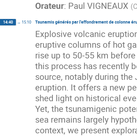
Orateur
:
Paul VIGNEAUX
(
C
Tsunamis générés par l'effondrement de colonne ér
14:40
→
15:10
Explosive volcanic eruptio
eruptive columns of hot g
rise up to 50-55 km before
this process has recently 
source, notably during th
eruption. It offers a new 
shed light on historical ev
Yet, the tsunamigenic poten
sea remains largely hypothe
context, we present explora