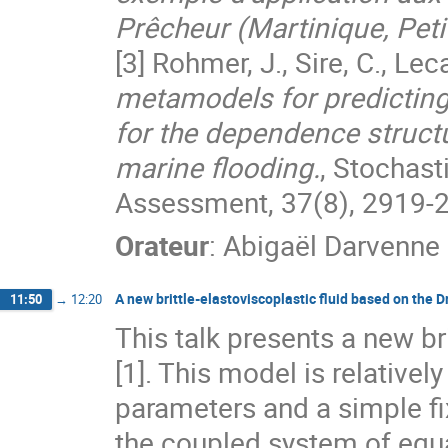
Prêcheur (Martinique, Petit
[3] Rohmer, J., Sire, C., Lec
metamodels for predicting
for the dependence structur
marine flooding.
, Stochas
Assessment, 37(8), 2919-
Orateur
:
Abigaël Darvenne
A new brittle-elastoviscoplastic fluid based on the D
11:50
→
12:20
This talk presents a new br
[1]. This model is relativel
parameters and a simple fix
the coupled system of equ