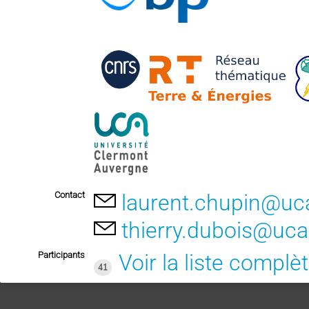
Contact
laurent.chupin@uca
thierry.dubois@uca
Participants
Voir la liste complè
41