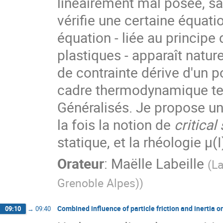
linéairement mal posée, sa
vérifie une certaine équati
équation - liée au princip
plastiques - apparaît natu
de contrainte dérive d'un po
cadre thermodynamique tel
Généralisés. Je propose une
la fois la notion de
critical
statique, et la rhéologie μ(I
Orateur
:
Maëlle Labeille
(
La
Grenoble Alpes)
)
Combined influence of particle friction and inertia o
09:10
→
09:40