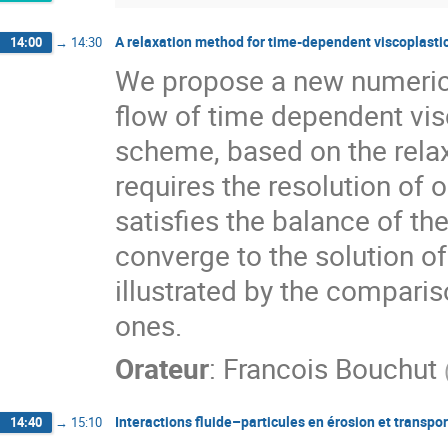
A relaxation method for time-dependent viscoplastic
14:00
→
14:30
We propose a new numerica
flow of time dependent vis
scheme, based on the relaxat
requires the resolution of 
satisfies the balance of th
converge to the solution o
illustrated by the comparis
ones.
Orateur
:
Francois Bouchut
Interactions fluide–particules en érosion et transpo
14:40
→
15:10