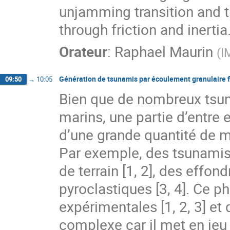
unjamming transition and t
through friction and inertia
Orateur
:
Raphael Maurin
(
I
Génération de tsunamis par écoulement granulaire f
09:50
→
10:05
Bien que de nombreux tsun
marins, une partie d’entre 
d’une grande quantité de m
Par exemple, des tsunamis
de terrain [1, 2], des effo
pyroclastiques [3, 4]. Ce p
expérimentales [1, 2, 3] et 
complexe car il met en jeu 