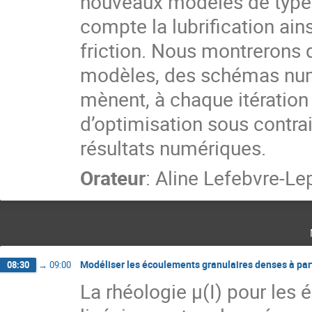
nouveaux modèles de type
compte la lubrification ain
friction. Nous montrerons q
modèles, des schémas num
mènent, à chaque itération
d’optimisation sous contrai
résultats numériques.
Orateur
:
Aline Lefebvre-Le
Modéliser les écoulements granulaires denses à pa
08:30
→
09:00
La rhéologie μ(I) pour les 