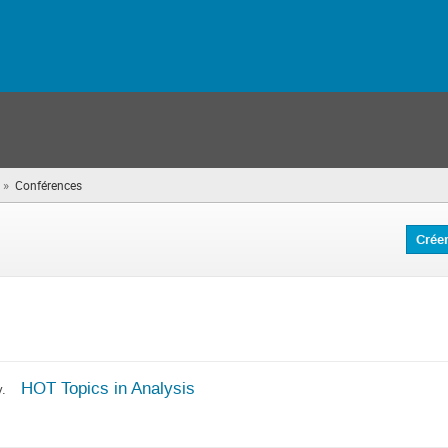
»
Conférences
(vous
êtes
ici)
Crée
HOT Topics in Analysis
.