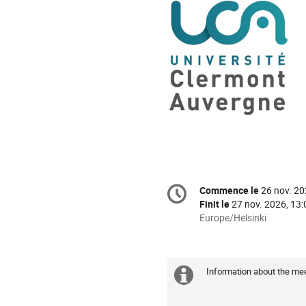
Information
Commence le
26 nov. 20
Date/Heure
de
Finit le
27 nov. 2026, 13:
la
Toutes
Europe/Helsinki
les
conférence
horaires
sont
Information about the mee
en
Information
Europe/Helsinki
supplémenta