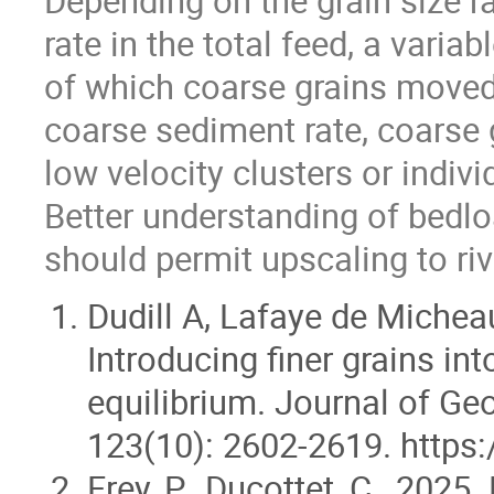
Depending on the grain size ra
rate in the total feed, a varia
of which coarse grains move
coarse sediment rate, coarse 
low velocity clusters or indivi
Better understanding of bedlo
should permit upscaling to ri
Dudill A, Lafaye de Michea
Introducing finer grains in
equilibrium. Journal of Ge
123(10): 2602-2619. https
Frey, P., Ducottet, C., 2025