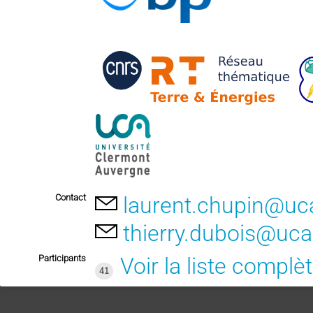
Contact
laurent.chupin@uca
thierry.dubois@uca
Participants
Voir la liste complè
41