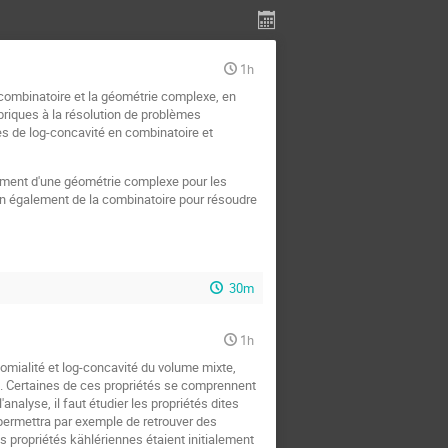
1h
 combinatoire et la géométrie complexe, en
ébriques à la résolution de problèmes
es de log-concavité en combinatoire et
ement d'une géométrie complexe pour les
tion également de la combinatoire pour résoudre
30m
1h
nomialité et log-concavité du volume mixte,
tc. Certaines de ces propriétés se comprennent
nalyse, il faut étudier les propriétés dites
permettra par exemple de retrouver des
 propriétés kählériennes étaient initialement