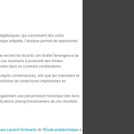
lgébriques, qui constituent des outils
rique adaptée, l’analyse permet de représenter
 de recherche récents ont révélé l’émergence de
ces invariants à proximité des limites
endue dans un contexte combinatoire.
objets combinatoires, tels que les matroïdes et
ésolution de conjectures importantes en
 également une présentation historique des liens
plications presqu'instantanées de ces résultats
ues Laurent Schwartz
de l'
École polytechnique
à