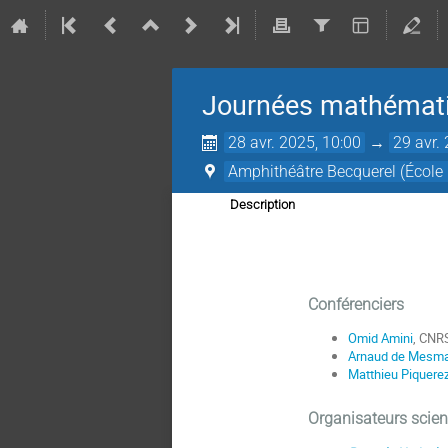
Journées mathémat
28 avr. 2025, 10:00
→
29 avr.
Amphithéâtre Becquerel (École
Description
Journées 
Conférenciers
Omid Amini
, CNRS
Arnaud de Mesm
Matthieu Piquere
Organisateurs scien