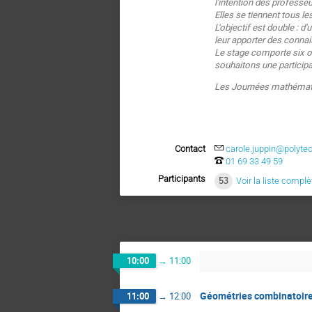
l'intention des professe
Elles se tiennent tous le
L'objectif est double : d
leur apporter des conna
Le stage comporte six o
souhaitons une participa
Les Journées mathémati
Contact
carole.juppin@polyte
01 69 33 49 59
Participants
53
Voir la liste complè
10:00
→
11:00
Géométries combinatoire
11:00
→
12:00