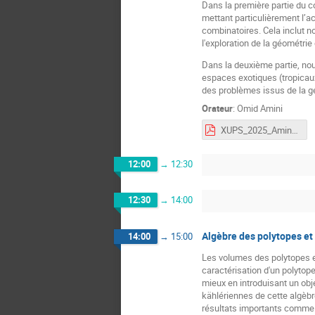
Dans la première partie du c
mettant particulièrement l’ac
combinatoires. Cela inclut n
l'exploration de la géométrie
Dans la deuxième partie, no
espaces exotiques (tropicaux,
des problèmes issus de la 
Orateur
:
Omid Amini
XUPS_2025_Amini_v1.pdf
12:00
→
12:30
12:30
→
14:00
Algèbre des polytopes et
14:00
→
15:00
Les volumes des polytopes et
caractérisation d'un polytop
mieux en introduisant un obje
kählériennes de cette algèbr
résultats importants comme 