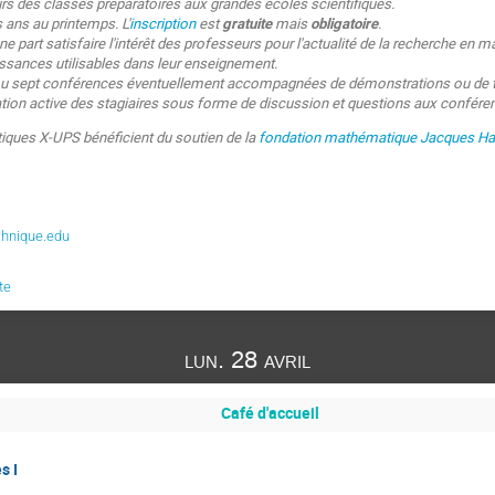
urs des classes préparatoires aux grandes écoles scientifiques.
s ans au printemps. L'
inscription
est
gratuite
mais
obligatoire
.
'une part satisfaire l'intérêt des professeurs pour l'actualité de la recherche en
issances utilisables dans leur enseignement.
u sept conférences éventuellement accompagnées de démonstrations ou de tr
tion active des stagiaires sous forme de discussion et questions aux conféren
ques X-UPS bénéficient du soutien de la
fondation mathématique Jacques H
chnique.edu
te
lun. 28 avril
Café d'accueil
s I