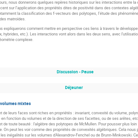
ours, nous donnerons quelques repères historiques sur les interactions entre la
cent sur l’application des propriétés dites de positivité dans des contextes alg
otamment la classification des f-vecteurs des polytopes, l’étude des phénomèn
 des matroïdes.
us expliquerons comment mettre en perspective ces liens à travers le développ
 hybrides, etc.). Les interactions vont alors dans les deux sens, avec l'utilisa
géométrie complexe.
Discussion - Pause
Déjeuner
 volumes mixtes
 de leurs faces sont riches en propriétés : invariant, convexité du volume, poly
e en fonction du volumes et de la direction de ses facettes, ou de ses arêtes, e
t de toute beauté : l'algèbre des polytopes de McMullen. Pour pousser plus loin l'a
e. On peut les voir comme des propriétés de convexités algébriques. Cela nous 
les inégalités sur les volumes d'Alexandrov-Fenchel ou de Brunn-Minkowski. Ces