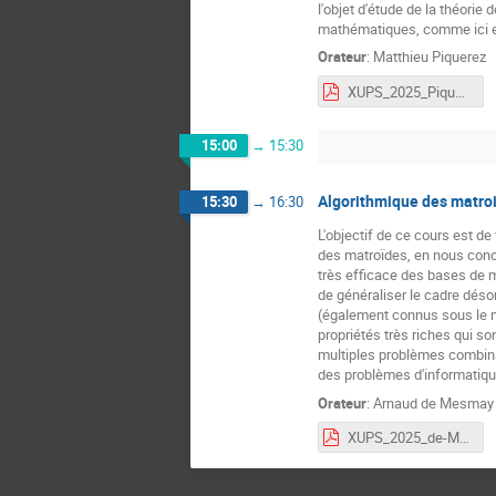
l'objet d'étude de la théor
mathématiques, comme ici en
Orateur
:
Matthieu Piquerez
XUPS_2025_Piquerez_v1.pdf
15:00
→
15:30
Algorithmique des matro
15:30
→
16:30
L'objectif de ce cours est d
des matroïdes, en nous conce
très efficace des bases de 
de généraliser le cadre dés
(également connus sous le n
propriétés très riches qui so
multiples problèmes combina
des problèmes d'informatiqu
Orateur
:
Arnaud de Mesmay
XUPS_2025_de-Mesmay_v1.pdf