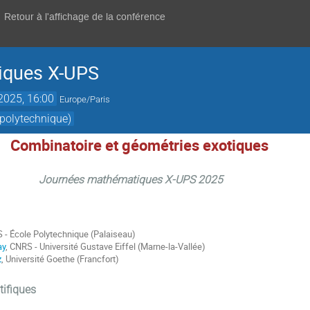
Retour à l'affichage de la conférence
iques X-UPS
 2025, 16:00
Europe/Paris
 polytechnique)
Combinatoire et géométries exotiques
mathématiques X-UPS 2025
 - École Polytechnique (Palaiseau)
ay
, CNRS - Université Gustave Eiffel (Marne-la-Vallée)
z
, Université Goethe (Francfort)
tifiques