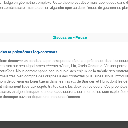
ie de Hodge en géométrie complexe. Cette théorie est désormais appliquées dan
 combinatoire, mais aussi en algorithmique ou dans l'étude de géométries plus
Discussion - Pause
ides et polynômes log-concaves
e faire découvrir un pendant algorithmique des résultats présentés dans les cour
ntrant sur des algorithmes récents d'Anari, Liu, Oveis Gharan et Vinzant permet
matroïdes. Nous commençons par un survol des enjeux de la théorie des matroïd
ormais très bien compris des graphes à des contextes plus larges. Nous introdu
om de polynômes Lorentziens dans les travaux de Branden et Huh), dont les dé
nt intimement liées aux sujets traités dans les deux autres cours. Ces propriétés
toires et algorithmiques, et nous esquisserons comment elles sont exploitées 
e théorique ouverts depuis une trentaine d'années.