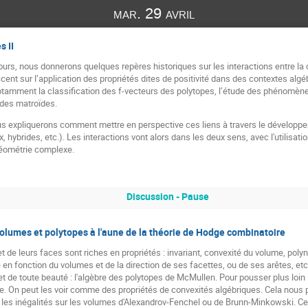
mar. 29 avril
 II
ours, nous donnerons quelques repères historiques sur les interactions entre la
cent sur l’application des propriétés dites de positivité dans des contextes alg
otamment la classification des f-vecteurs des polytopes, l’étude des phénomèn
 des matroïdes.
us expliquerons comment mettre en perspective ces liens à travers le développ
 hybrides, etc.). Les interactions vont alors dans les deux sens, avec l'utilisa
géométrie complexe.
Discussion - Pause
 volumes et polytopes à l'aune de la théorie de Hodge combinatoire
 de leurs faces sont riches en propriétés : invariant, convexité du volume, poly
e en fonction du volumes et de la direction de ses facettes, ou de ses arêtes, e
t de toute beauté : l'algèbre des polytopes de McMullen. Pour pousser plus loin l'a
e. On peut les voir comme des propriétés de convexités algébriques. Cela nous 
les inégalités sur les volumes d'Alexandrov-Fenchel ou de Brunn-Minkowski. Ces