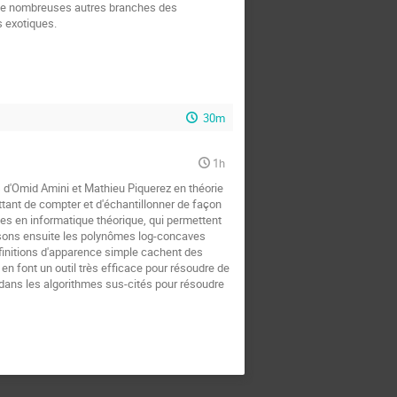
s de nombreuses autres branches des
 exotiques.
30m
1h
s d'Omid Amini et Mathieu Piquerez en théorie
tant de compter et d'échantillonner de façon
es en informatique théorique, qui permettent
isons ensuite les polynômes log-concaves
finitions d'apparence simple cachent des
 en font un outil très efficace pour résoudre de
dans les algorithmes sus-cités pour résoudre