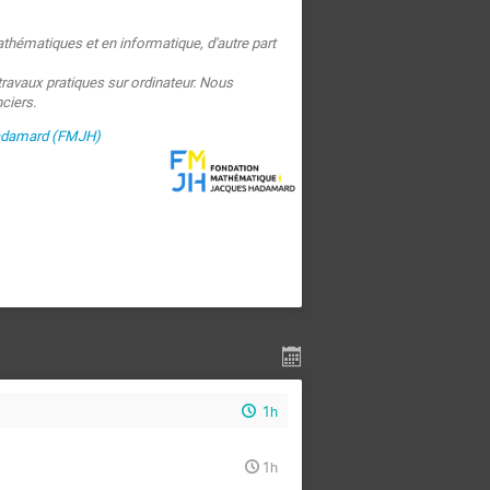
 mathématiques et en informatique, d'autre part
avaux pratiques sur ordinateur. Nous
ciers.
adamard (FMJH)
1h
1h