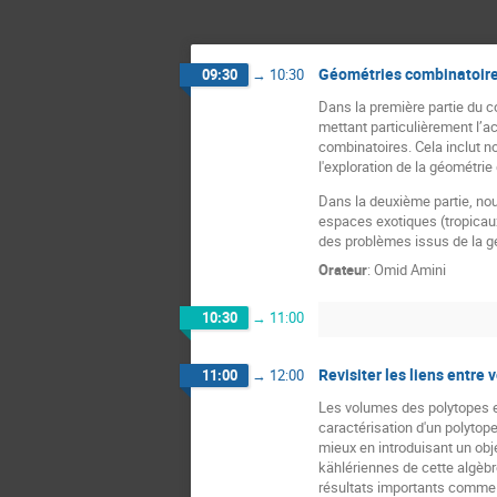
Géométries combinatoires
09:30
→
10:30
Dans la première partie du c
mettant particulièrement l’ac
combinatoires. Cela inclut n
l'exploration de la géométrie
Dans la deuxième partie, no
espaces exotiques (tropicaux,
des problèmes issus de la 
Orateur
:
Omid Amini
10:30
→
11:00
Revisiter les liens entre
11:00
→
12:00
Les volumes des polytopes et
caractérisation d'un polytop
mieux en introduisant un obje
kählériennes de cette algèbr
résultats importants comme 