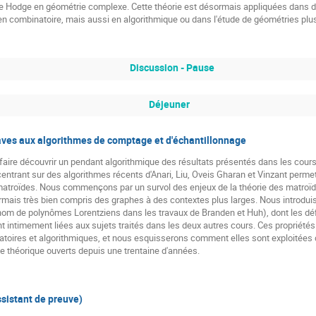
ie de Hodge en géométrie complexe. Cette théorie est désormais appliquées dan
 combinatoire, mais aussi en algorithmique ou dans l'étude de géométries plus
Discussion - Pause
Déjeuner
ves aux algorithmes de comptage et d'échantillonnage
e faire découvrir un pendant algorithmique des résultats présentés dans les cour
ntrant sur des algorithmes récents d'Anari, Liu, Oveis Gharan et Vinzant permet
matroïdes. Nous commençons par un survol des enjeux de la théorie des matroïd
ormais très bien compris des graphes à des contextes plus larges. Nous introdu
om de polynômes Lorentziens dans les travaux de Branden et Huh), dont les dé
nt intimement liées aux sujets traités dans les deux autres cours. Ces propriétés
toires et algorithmiques, et nous esquisserons comment elles sont exploitées 
e théorique ouverts depuis une trentaine d'années.
sistant de preuve)