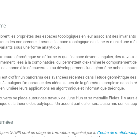
ème
rent les propriétés des espaces topologiques en leur associant des invariants a
ser et les comprendre. Lorsque l’espace topologique est lisse et muni d’une mét
nvariants sous une forme analytique.
structure géométrique se déforme et que l’espace devient singulier, des travaux
imement liées à la combinatoire, qui permettent d’examiner le comportement de 
é naissance à la découverte et au développement d'une géométrie riche et inatt
es est d’offrir un panorama des avancées récentes dans l’étude géométrique des 
ent à souligner l’importance des idées issues de la géométrie complexe dans la r
en lumière leurs applications en algorithmique et informatique théorique.
uverts se place autour des travaux de June Huh et sa médaille Fields. Il y aura
ique et la théorie des polytopes. Un accent particulier sera aussi mis sur les ap
urnées
ques X-UPS sont un stage de formation organisé par le
Centre de mathématiq