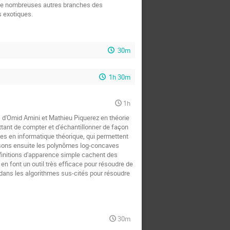
s de nombreuses autres branches des
 exotiques.
30m
1h 30m
1h
s d'Omid Amini et Mathieu Piquerez en théorie
tant de compter et d'échantillonner de façon
es en informatique théorique, qui permettent
isons ensuite les polynômes log-concaves
finitions d'apparence simple cachent des
 en font un outil très efficace pour résoudre de
dans les algorithmes sus-cités pour résoudre
30m