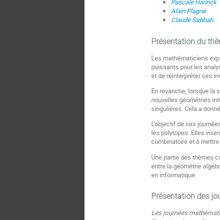
Pascale Harinck
Alain Plagne
Claude Sabbah
Présentation du th
Les mathématiciens explo
puissants pour les analy
et de réinterpréter ces i
En revanche, lorsque la 
nouvelles géométries int
singulières. Cela a donn
L’objectif de ces journé
les polytopes. Elles vis
combinatoire et à mettre 
Une partie des thèmes co
entre la géométrie algébr
en informatique.
Présentation
des jo
Les journées mathémati