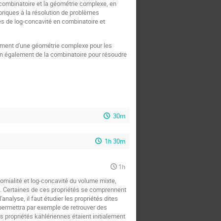
 combinatoire et la géométrie complexe, en
ébriques à la résolution de problèmes
es de log-concavité en combinatoire et
ement d'une géométrie complexe pour les
tion également de la combinatoire pour résoudre
30m
1h 30m
1h
nomialité et log-concavité du volume mixte,
tc. Certaines de ces propriétés se comprennent
nalyse, il faut étudier les propriétés dites
permettra par exemple de retrouver des
 propriétés kählériennes étaient initialement