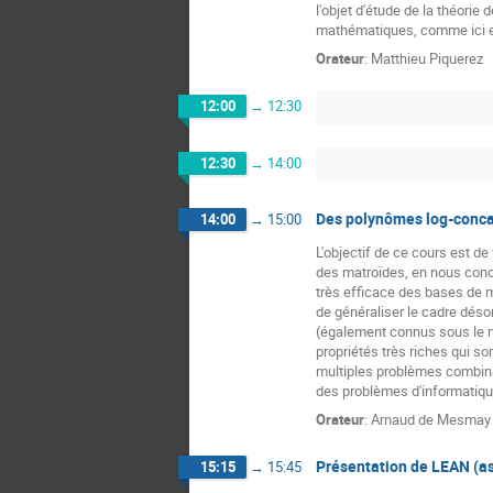
l'objet d'étude de la théor
mathématiques, comme ici en
Orateur
:
Matthieu Piquerez
12:00
→
12:30
12:30
→
14:00
Des polynômes log-conca
14:00
→
15:00
L'objectif de ce cours est d
des matroïdes, en nous conce
très efficace des bases de 
de généraliser le cadre dés
(également connus sous le n
propriétés très riches qui so
multiples problèmes combina
des problèmes d'informatiqu
Orateur
:
Arnaud de Mesmay
Présentation de LEAN (as
15:15
→
15:45