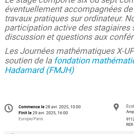
éventuellement accompagnées de 
travaux pratiques sur ordinateur. 
participation active des stagiaires
discussion et questions aux confér
Les Journées mathématiques X-UPS
soutien de la
fondation mathémati
Hadamard (FMJH)
Information
Écol
Sit
Commence le
28 avr. 2025, 10:00
Date/Heure
de
Amph
Finit le
29 avr. 2025, 16:00
la
Toutes
Europe/Paris
9112
les
RER 
conférence
horaires