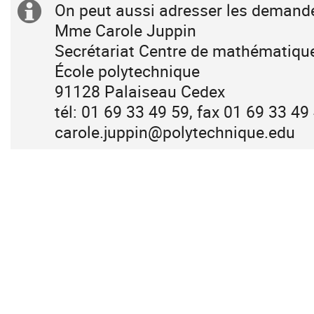
sont
On peut aussi adresser les demande
Information
en
Mme Carole Juppin
supplémentaire
Europe/Paris
Secrétariat Centre de mathématiqu
École polytechnique
91128 Palaiseau Cedex
tél: 01 69 33 49 59, fax 01 69 33 4
carole.juppin@polytechnique.edu