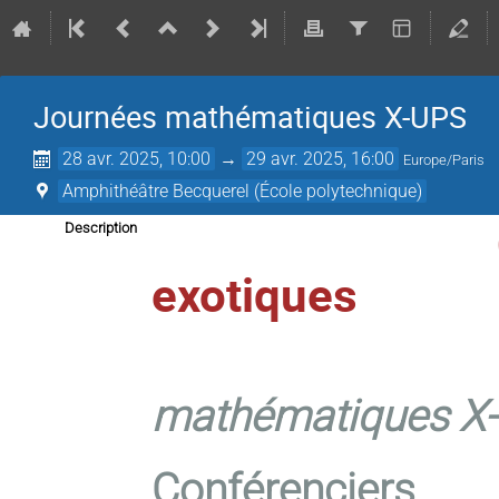
Journées mathématiques X-UPS
28 avr. 2025, 10:00
→
29 avr. 2025, 16:00
Europe/Paris
Amphithéâtre Becquerel (École polytechnique)
Description
exotiques
Jour
mathématiques X
Conférenciers