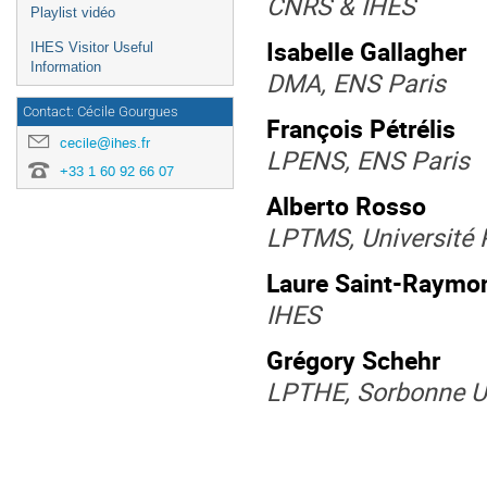
CNRS & IHES
Playlist vidéo
Isabelle Gallagher
IHES Visitor Useful
Information
DMA, ENS Paris
Contact: Cécile Gourgues
François Pétrélis
cecile@ihes.fr
LPENS, ENS Paris
+33 1 60 92 66 07
Alberto Rosso
LPTMS, Université 
Laure Saint-Raymo
IHES
Grégory Schehr
LPTHE, Sorbonne Un