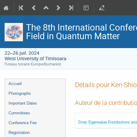
The 8th International Confer
Field in Quantum Matter
22–26 juil. 2024
West University of Timisoara
Fuseau horaire Europe/Bucharest
Menu
Détails pour Ken Shio
Accueil
de
Photographs
l'événement
Auteur de la contributi
Important Dates
Committees
Dirac Eigenvalue Distributions and
Conference Fee
Registration