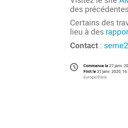
des précédentes
Certains des tr
lieu à des
rappor
Contact
:
seme20
Information
Commence le
27 janv. 2
Date/Heure
de
Finit le
31 janv. 2020, 16
la
Toutes
Europe/Paris
les
conférence
horaires
sont
en
Europe/Paris