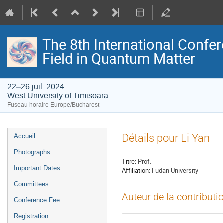
The 8th International Confer
Field in Quantum Matter
22–26 juil. 2024
West University of Timisoara
Fuseau horaire Europe/Bucharest
Menu
Détails pour Li Yan
Accueil
de
Photographs
l'événement
Titre:
Prof.
Important Dates
Affiliation:
Fudan University
Committees
Auteur de la contributi
Conference Fee
Registration