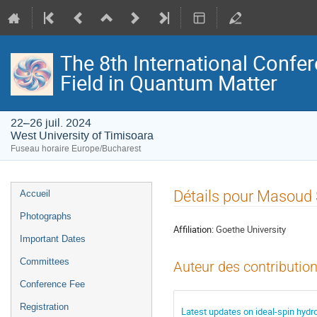
The 8th International Confer
Field in Quantum Matter
22–26 juil. 2024
West University of Timisoara
Fuseau horaire Europe/Bucharest
Menu
Détails pour Masoud 
Accueil
de
Photographs
l'événement
Affiliation:
Goethe University
Important Dates
Committees
Auteur des contribution
Conference Fee
Registration
Latest updates on ideal-spin hyd